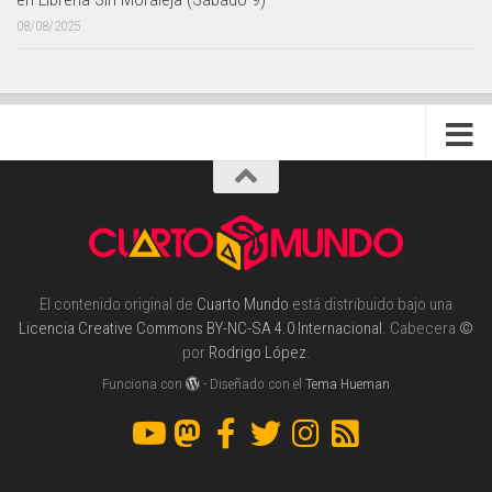
08/08/2025
El contenido original de
Cuarto Mundo
está distribuido bajo una
Licencia Creative Commons BY-NC-SA 4.0 Internacional
. Cabecera
©
por
Rodrigo López
.
Funciona con
- Diseñado con el
Tema Hueman