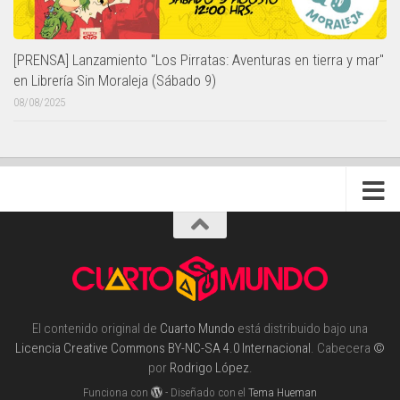
[PRENSA] Lanzamiento "Los Pirratas: Aventuras en tierra y mar"
en Librería Sin Moraleja (Sábado 9)
08/08/2025
El contenido original de
Cuarto Mundo
está distribuido bajo una
Licencia Creative Commons BY-NC-SA 4.0 Internacional
. Cabecera
©
por
Rodrigo López
.
Funciona con
- Diseñado con el
Tema Hueman