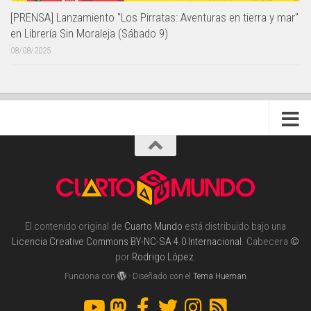
[PRENSA] Lanzamiento "Los Pirratas: Aventuras en tierra y mar"
en Librería Sin Moraleja (Sábado 9)
08/08/2025
El contenido original de
Cuarto Mundo
está distribuido bajo una
Licencia Creative Commons BY-NC-SA 4.0 Internacional
. Cabecera
©
por
Rodrigo López
.
Funciona con
- Diseñado con el
Tema Hueman