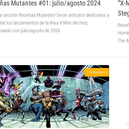
ñas Mutantes #01: julio/agosto 2024
"X-
Ste
la sección Reseñas Mutantes! Serán artículos dedicados a
ar los lanzamientos de la línea X-Men del mes,
Reseñ
ando con julio/agosto de 2024.
Hombr
The A
0 Comentarios