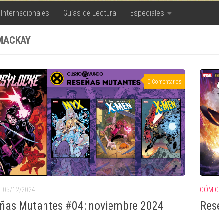
 Internacionales
Guías de Lectura
Especiales
MACKAY
0 Comentarios
05/12/2024
CÓMIC
ñas Mutantes #04: noviembre 2024
Res