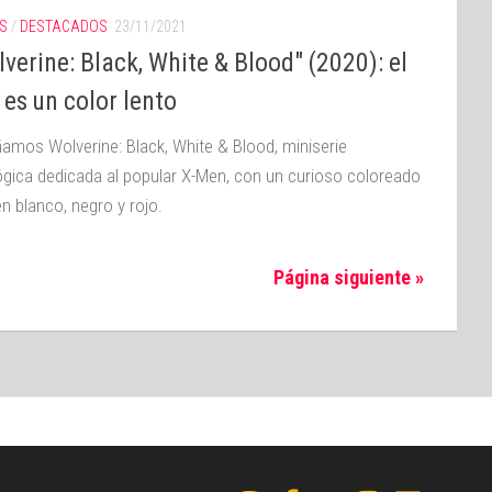
S
/
DESTACADOS
23/11/2021
verine: Black, White & Blood" (2020): el
 es un color lento
amos Wolverine: Black, White & Blood, miniserie
ógica dedicada al popular X-Men, con un curioso coloreado
n blanco, negro y rojo.
Página siguiente »