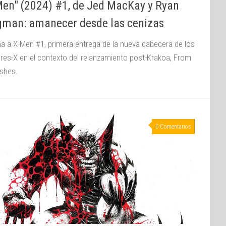
Men" (2024) #1, de Jed MacKay y Ryan
gman: amanecer desde las cenizas
a a X-Men #1, primera entrega de la nueva cabecera de los
es-X en el contexto del relanzamiento post-Krakoa, From
shes.
0 Comentarios