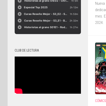
Nueva 
dedica
mes. E
2024.
CLUB DE LECTURA
CÓMICS