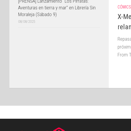
[PRENSA] Lanzamiento "Los Pirratas:
Aventuras en tierra y mar" en Librería Sin
CÓMICS
Moraleja (Sábado 9)
X-Me
08/08/2025
rela
Repasa
próxim
From T