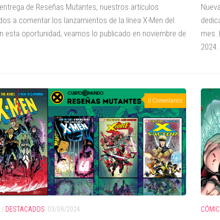
entrega de Reseñas Mutantes, nuestros artículos
Nueva
dos a comentar los lanzamientos de la línea X-Men del
dedic
n esta oportunidad, veamos lo publicado en noviembre de
mes. 
2024.
0 Comentarios
/
DESTACADOS
03/09/2024
CÓMIC