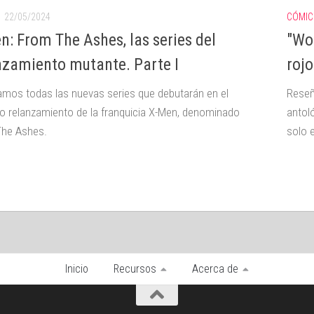
22/05/2024
CÓMIC
n: From The Ashes, las series del
"Wol
nzamiento mutante. Parte I
rojo
mos todas las nuevas series que debutarán en el
Reseñ
o relanzamiento de la franquicia X-Men, denominado
antol
he Ashes.
solo e
Inicio
Recursos
Acerca de