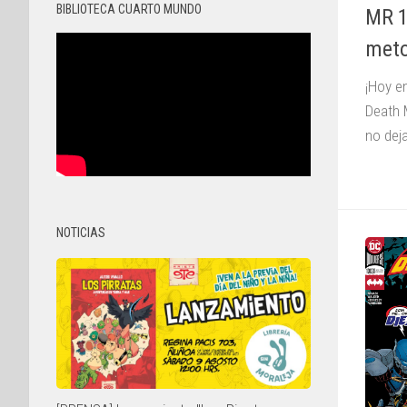
BIBLIOTECA CUARTO MUNDO
MR 1
meto
¡Hoy e
Death 
no dej
NOTICIAS