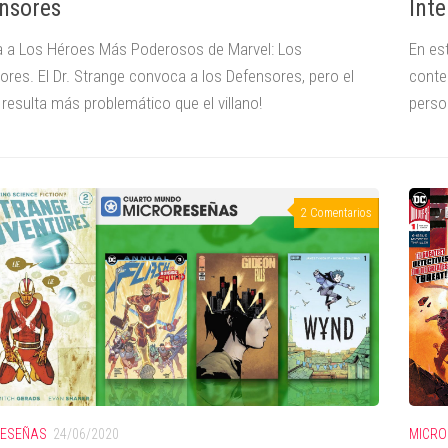
Inte
nsores
En es
 a Los Héroes Más Poderosos de Marvel: Los
conte
ores. El Dr. Strange convoca a los Defensores, pero el
perso
resulta más problemático que el villano!
2 Comentarios
MICRO
RESEÑAS
24/06/2020