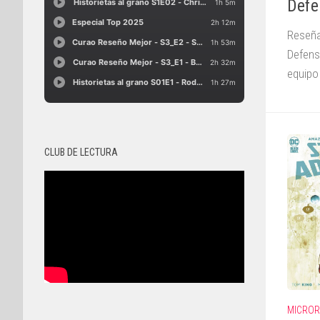
Defe
Reseña
Defens
equipo 
CLUB DE LECTURA
MICRO