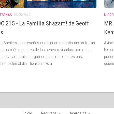
RESEÑAS
15/05/2019
MICRO
C 215 - La Familia Shazam! de Geoff
MR 
ns
Ken
de Spoilers: Las reseñas que siguen a continuación tratan
Aviso
cesos más recientes de las series revisadas, por lo que
los s
 desvelar detalles argumentales importantes para
puede
 no estén al día. Bienvenidos a...
quiene
Inicio
Recursos
Acerca de