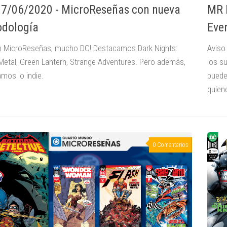
MR 
7/06/2020 - MicroReseñas con nueva
Eve
dología
Aviso
n MicroReseñas, mucho DC! Destacamos Dark Nights:
los s
Metal, Green Lantern, Strange Adventures. Pero además,
puede
amos lo indie.
quiene
0 Comentarios