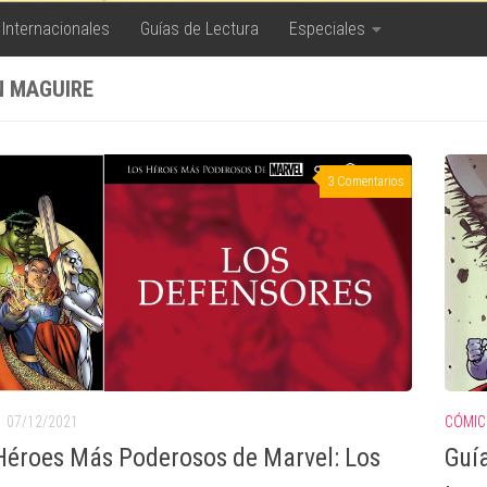
 Internacionales
Guías de Lectura
Especiales
N MAGUIRE
3 Comentarios
CÓMIC
07/12/2021
Guía
Héroes Más Poderosos de Marvel: Los