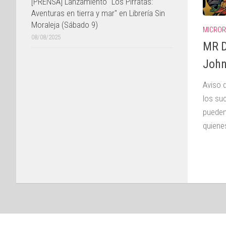
[PRENSA] Lanzamiento "Los Pirratas:
Aventuras en tierra y mar" en Librería Sin
Moraleja (Sábado 9)
MICRO
08/08/2025
MR D
Joh
Aviso 
los su
pueden
quienes