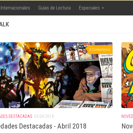
 Internacionales
Guías de Lectura
Especiales
FALK
0 Comentarios
ADES DESTACADAS
03/04/2018
NOVED
dades Destacadas - Abril 2018
Nov