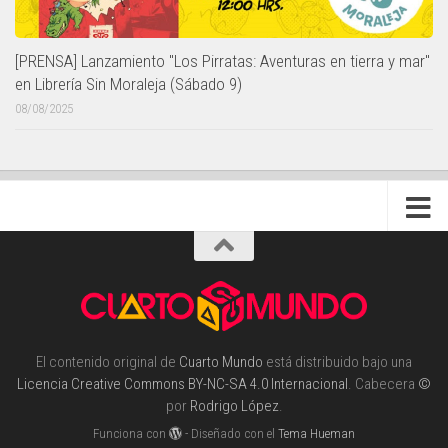
[PRENSA] Lanzamiento "Los Pirratas: Aventuras en tierra y mar"
en Librería Sin Moraleja (Sábado 9)
08/08/2025
El contenido original de
Cuarto Mundo
está distribuido bajo una
Licencia Creative Commons BY-NC-SA 4.0 Internacional
. Cabecera
©
por
Rodrigo López
.
Funciona con
- Diseñado con el
Tema Hueman