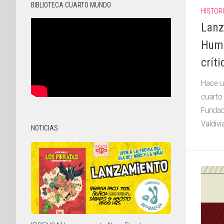
BIBLIOTECA CUARTO MUNDO
HISTOR
Lanz
Huma
crít
Hace u
cuarto
Fundac
Valdivi
NOTICIAS