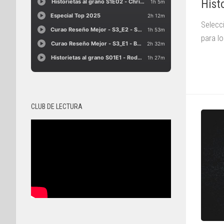
Hist
Selecc
para l
CLUB DE LECTURA