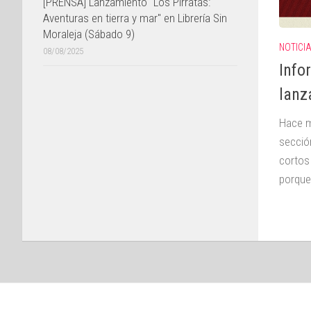
[PRENSA] Lanzamiento "Los Pirratas:
Aventuras en tierra y mar" en Librería Sin
Moraleja (Sábado 9)
NOTICI
08/08/2025
Info
lanz
Hace m
secció
cortos
porque 