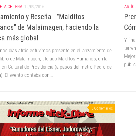
IETA CHILENA
19/09/2016
ARTÍC
amiento y Reseña - "Malditos
Prem
nos" de Malaimagen, haciendo la
Cóm
ica más global
Y fin
terre
nos días atrás estuvimos presente en el lanzamiento del
Mejor
 libro de Malaimagen, titulado Malditos Humanos; en la
públi
ión Cultural de Providencia (a pasos del metro Pedro de
a). El evento contaba con...
0 Comentarios