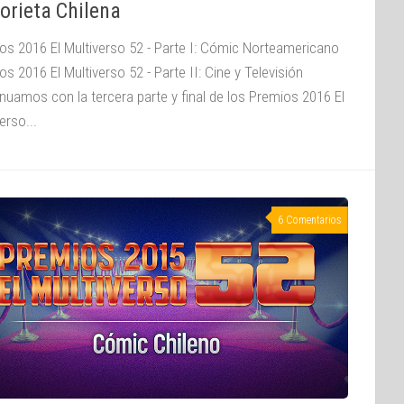
orieta Chilena
os 2016 El Multiverso 52 - Parte I: Cómic Norteamericano
s 2016 El Multiverso 52 - Parte II: Cine y Televisión
inuamos con la tercera parte y final de los Premios 2016 El
erso...
6 Comentarios