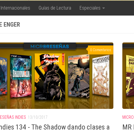
 Internacionales
Guías de Lectura
Especiales
E ENGER
0 Comentarios
ESEÑAS INDIES
13/10/2017
MICRO
ndies 134 - The Shadow dando clases a
MR I