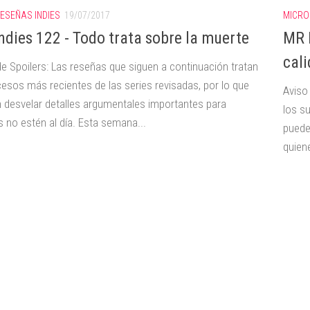
ESEÑAS INDIES
19/07/2017
MICRO
ndies 122 - Todo trata sobre la muerte
MR I
cal
de Spoilers: Las reseñas que siguen a continuación tratan
cesos más recientes de las series revisadas, por lo que
Aviso
 desvelar detalles argumentales importantes para
los s
s no estén al día. Esta semana...
puede
quiene