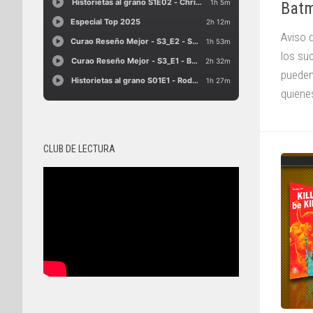
Bat
Aviso 
los su
pueden
quiene
CLUB DE LECTURA