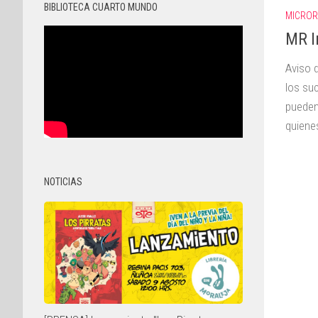
BIBLIOTECA CUARTO MUNDO
MICROR
MR I
Aviso 
los su
pueden
quiene
NOTICIAS