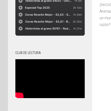
¡Secci
Animac
un mun
razón? 
CLUB DE LECTURA