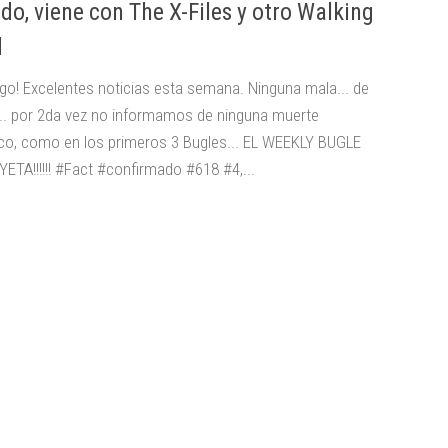
ado, viene con The X-Files y otro Walking
d
go! Excelentes noticias esta semana. Ninguna mala... de
.. por 2da vez no informamos de ninguna muerte
o, como en los primeros 3 Bugles... EL WEEKLY BUGLE
ETA!!!!!! #Fact #confirmado #618 #4,...