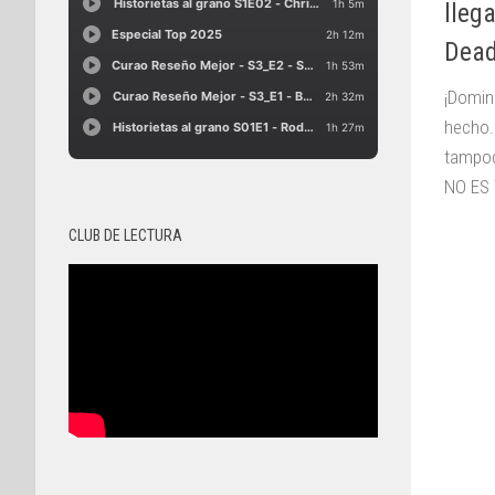
lleg
Dea
¡Domin
hecho.
tampoc
NO ES Y
CLUB DE LECTURA