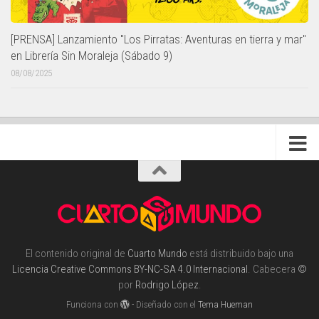
[PRENSA] Lanzamiento "Los Pirratas: Aventuras en tierra y mar"
en Librería Sin Moraleja (Sábado 9)
08/08/2025
El contenido original de
Cuarto Mundo
está distribuido bajo una
Licencia Creative Commons BY-NC-SA 4.0 Internacional
. Cabecera
©
por
Rodrigo López
.
Funciona con
- Diseñado con el
Tema Hueman