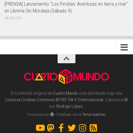
[PRENSA] Lanzamiento "Los Pirratas: Aventuras en tierra y mar"
en Librería Sin Moraleja (Sábado 9)
08/08/2025
El contenido original de
Cuarto Mundo
está distribuido bajo una
Licencia Creative Commons BY-NC-SA 4.0 Internacional
. Cabecera
©
por
Rodrigo López
.
Funciona con
- Diseñado con el
Tema Hueman