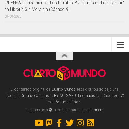
[PRENSA] Lanzamiento "Los Pirratas: Aventuras en tierra y mar"
en Librería Sin Moraleja (Sábado 9)
08/08/2025
El contenido original de
Cuarto Mundo
está distribuido bajo una
Licencia Creative Commons BY-NC-SA 4.0 Internacional
. Cabecera
©
por
Rodrigo López
.
Funciona con
- Diseñado con el
Tema Hueman