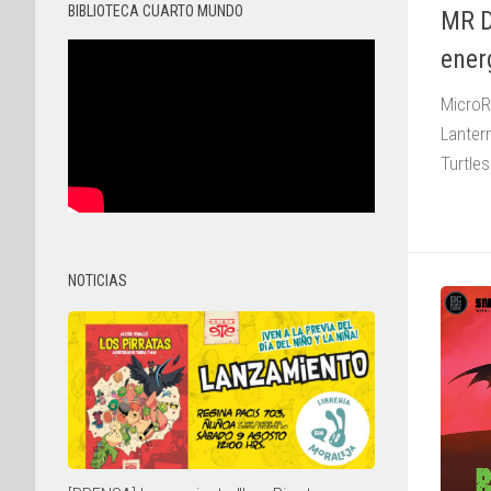
BIBLIOTECA CUARTO MUNDO
MR D
ener
MicroR
Lanter
Turtles
NOTICIAS