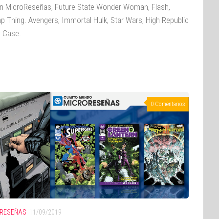
n MicroReseñas, Future State Wonder Woman, Flash,
 Thing. Avengers, Immortal Hulk, Star Wars, High Republic
r Case.
0 Comentarios
RESEÑAS
11/09/2019