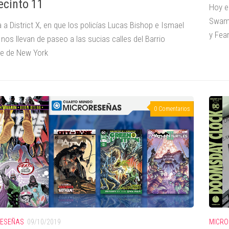
recinto 11
Hoy e
Swamp
a District X, en que los policías Lucas Bishop e Ismael
y Fea
nos llevan de paseo a las sucias calles del Barrio
e de New York
0 Comentarios
RESEÑAS
09/10/2019
MICRO