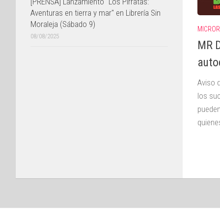
[PRENSA] Lanzamiento "Los Pirratas:
Aventuras en tierra y mar" en Librería Sin
Moraleja (Sábado 9)
MICRO
08/08/2025
MR DC
auto
Aviso 
los su
pueden
quiene