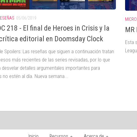
RESEÑAS
05/06/2019
MICRO
 218 - El final de Heroes in Crisis y la
MR 
crítica editorial en Doomsday Clock
Esta 
Leagu
de Spoilers: Las reseñas que siguen a continuación tratan
cesos más recientes de las series revisadas, por lo que
 desvelar detalles argumentales importantes para
s no estén al día. Nueva semana...
Inicio
Recursos
Acerca de