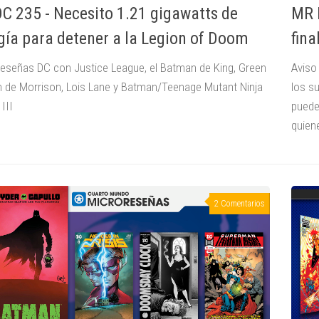
C 235 - Necesito 1.21 gigawatts de
MR 
gía para detener a la Legion of Doom
fina
eseñas DC con Justice League, el Batman de King, Green
Aviso
n de Morrison, Lois Lane y Batman/Teenage Mutant Ninja
los s
 III
puede
quiene
2 Comentarios