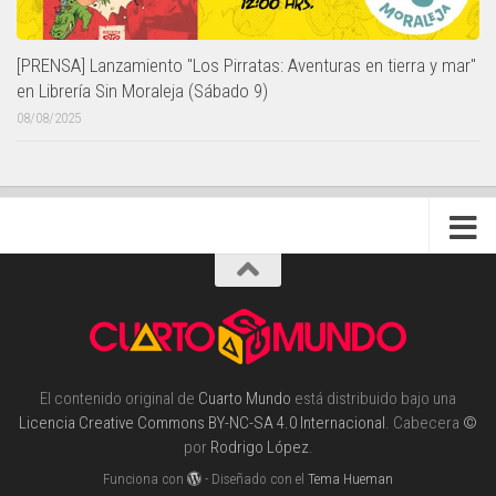
[PRENSA] Lanzamiento "Los Pirratas: Aventuras en tierra y mar"
en Librería Sin Moraleja (Sábado 9)
08/08/2025
El contenido original de
Cuarto Mundo
está distribuido bajo una
Licencia Creative Commons BY-NC-SA 4.0 Internacional
. Cabecera
©
por
Rodrigo López
.
Funciona con
- Diseñado con el
Tema Hueman