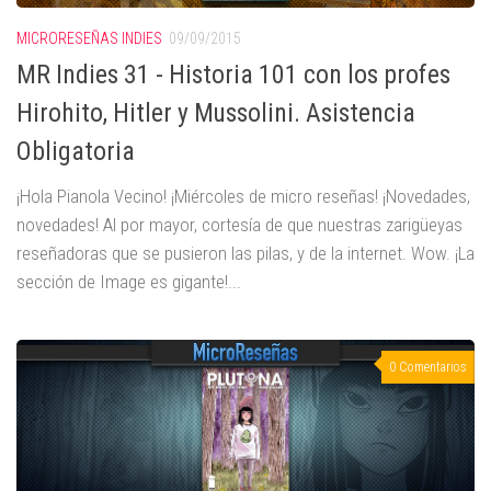
MICRORESEÑAS INDIES
09/09/2015
MR Indies 31 - Historia 101 con los profes
Hirohito, Hitler y Mussolini. Asistencia
Obligatoria
¡Hola Pianola Vecino! ¡Miércoles de micro reseñas! ¡Novedades,
novedades! Al por mayor, cortesía de que nuestras zarigüeyas
reseñadoras que se pusieron las pilas, y de la internet. Wow. ¡La
sección de Image es gigante!...
0 Comentarios