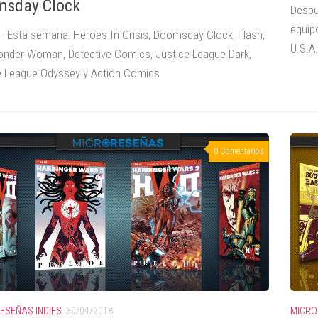
sday Clock
Despu
equip
- Esta semana: Heroes In Crisis, Doomsday Clock, Flash,
U.S.A.
nder Woman, Detective Comics, Justice League Dark,
e League Odyssey y Action Comics
0 Comentarios
ESEÑAS INDIES
30/04/2018
MICRO