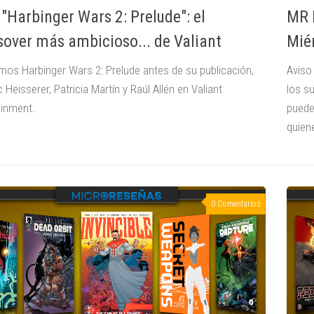
 "Harbinger Wars 2: Prelude": el
MR I
sover más ambicioso... de Valiant
Mié
mos Harbinger Wars 2: Prelude antes de su publicación,
Aviso
c Heisserer, Patricia Martín y Raúl Allén en Valiant
los s
ainment.
puede
quiene
0 Comentarios