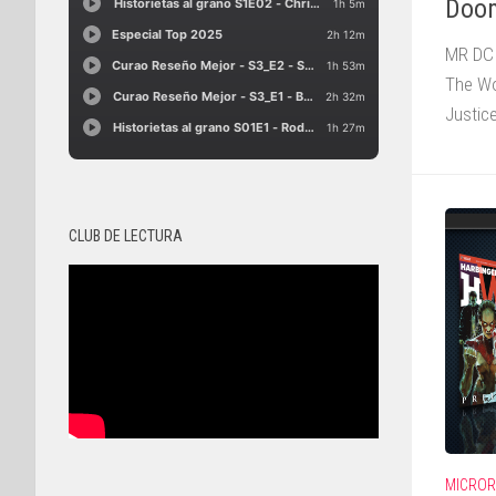
Doom
MR DC 
The Wo
Justic
CLUB DE LECTURA
MICROR