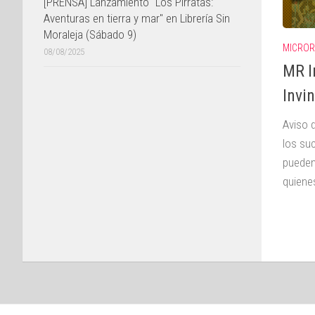
[PRENSA] Lanzamiento "Los Pirratas:
Aventuras en tierra y mar" en Librería Sin
Moraleja (Sábado 9)
MICROR
08/08/2025
MR I
Invin
Aviso 
los su
pueden
quienes