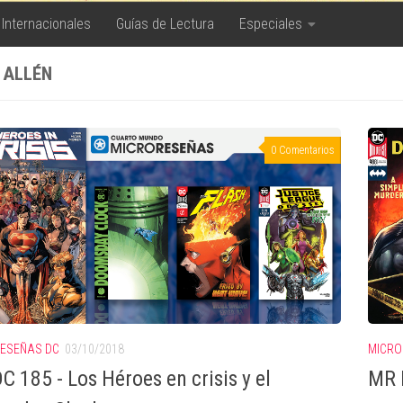
 Internacionales
Guías de Lectura
Especiales
 ALLÉN
0 Comentarios
ESEÑAS DC
03/10/2018
MICRO
C 185 - Los Héroes en crisis y el
MR 