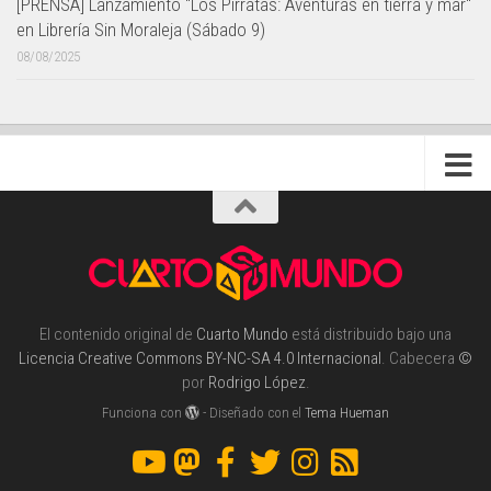
[PRENSA] Lanzamiento "Los Pirratas: Aventuras en tierra y mar"
en Librería Sin Moraleja (Sábado 9)
08/08/2025
El contenido original de
Cuarto Mundo
está distribuido bajo una
Licencia Creative Commons BY-NC-SA 4.0 Internacional
. Cabecera
©
por
Rodrigo López
.
Funciona con
- Diseñado con el
Tema Hueman