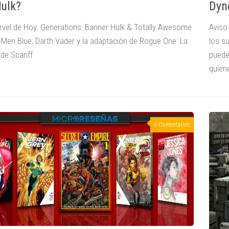
Hulk?
Dyn
vel de Hoy: Generations: Banner Hulk & Totally Awesome
Aviso
X-Men Blue, Darth Vader y la adaptación de Rogue One: La
los s
 de Scariff
puede
quiene
0 Comentarios