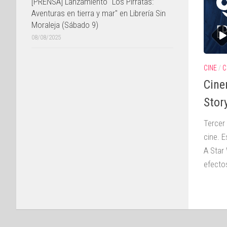
[PRENSA] Lanzamiento "Los Pirratas:
Aventuras en tierra y mar" en Librería Sin
Moraleja (Sábado 9)
08/08/2025
CINE
/
C
Cine
Stor
Tercer
cine. 
A Star
efecto