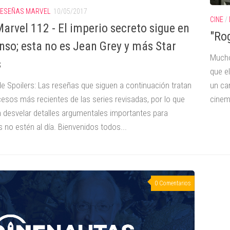
ESEÑAS MARVEL
10/05/2017
CINE
/
arvel 112 - El imperio secreto sigue en
"Ro
nso; esta no es Jean Grey y más Star
Mucho
s
que e
de Spoilers: Las reseñas que siguen a continuación tratan
un ca
cesos más recientes de las series revisadas, por lo que
cinem
 desvelar detalles argumentales importantes para
 no estén al día. Bienvenidos todos...
0 Comentarios