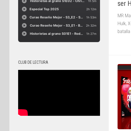
ser 
MR Mar
Hulk, 
batalla
CLUB DE LECTURA