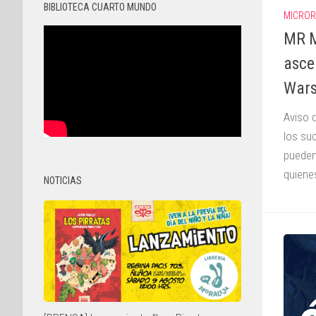
BIBLIOTECA CUARTO MUNDO
MICROR
MR M
asce
War
Aviso 
los su
pueden
quienes
NOTICIAS