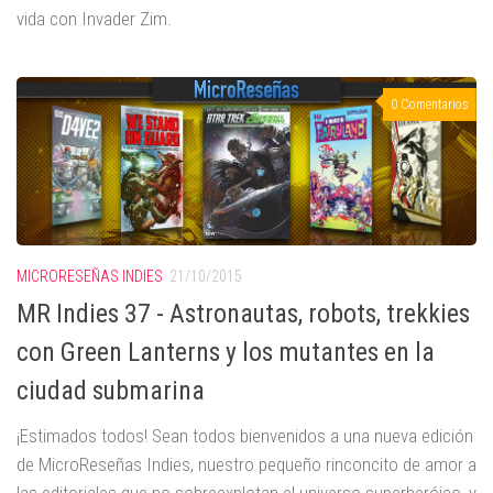
vida con Invader Zim.
0 Comentarios
MICRORESEÑAS INDIES
21/10/2015
MR Indies 37 - Astronautas, robots, trekkies
con Green Lanterns y los mutantes en la
ciudad submarina
¡Estimados todos! Sean todos bienvenidos a una nueva edición
de MicroReseñas Indies, nuestro pequeño rinconcito de amor a
las editoriales que no sobreexplotan el universo superheróico, y