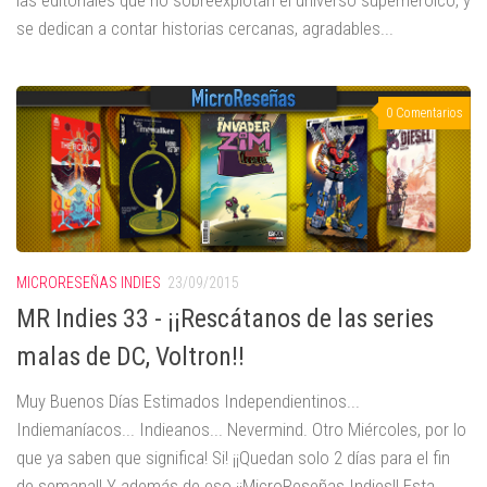
se dedican a contar historias cercanas, agradables...
0 Comentarios
MICRORESEÑAS INDIES
23/09/2015
MR Indies 33 - ¡¡Rescátanos de las series
malas de DC, Voltron!!
Muy Buenos Días Estimados Independientinos...
Indiemaníacos... Indieanos... Nevermind. Otro Miércoles, por lo
que ya saben que significa! Si! ¡¡Quedan solo 2 días para el fin
de semana!! Y además de eso ¡¡MicroReseñas Indies!! Esta...