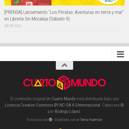
[PRENSA] Lanzamiento "Los Pirratas: Aventuras en tierra y mar"
en Librería Sin Moraleja (Sábado 9)
08/08/2025
El contenido original de
Cuarto Mundo
está distribuido bajo una
Licencia Creative Commons BY-NC-SA 4.0 Internacional
. Cabecera
©
por
Rodrigo López
.
Funciona con
- Diseñado con el
Tema Hueman