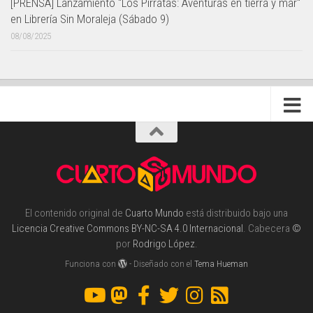
[PRENSA] Lanzamiento "Los Pirratas: Aventuras en tierra y mar"
en Librería Sin Moraleja (Sábado 9)
08/08/2025
El contenido original de
Cuarto Mundo
está distribuido bajo una
Licencia Creative Commons BY-NC-SA 4.0 Internacional
. Cabecera
©
por
Rodrigo López
.
Funciona con
- Diseñado con el
Tema Hueman