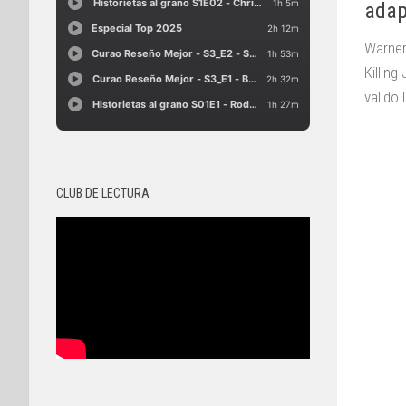
adap
Warner
Killin
valido 
CLUB DE LECTURA