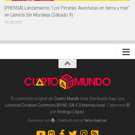
[PRENSA] Lanzamiento "Los Pirratas: Aventuras en tierra y mar"
en Librería Sin Moraleja (Sábado 9)
08/08/2025
El contenido original de
Cuarto Mundo
está distribuido bajo una
Licencia Creative Commons BY-NC-SA 4.0 Internacional
. Cabecera
©
por
Rodrigo López
.
Funciona con
- Diseñado con el
Tema Hueman