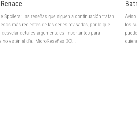
 Renace
Bat
de Spoilers: Las reseñas que siguen a continuación tratan
Aviso
cesos más recientes de las series revisadas, por lo que
los s
 desvelar detalles argumentales importantes para
puede
 no estén al día. ¡MicroReseñas DC!...
quiene