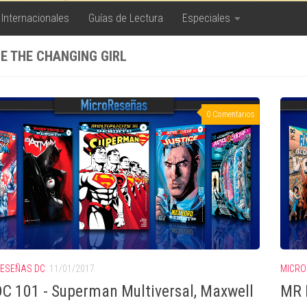
 Internacionales
Guías de Lectura
Especiales
E THE CHANGING GIRL
0 Comentarios
ESEÑAS DC
11/01/2017
MICRO
C 101 - Superman Multiversal, Maxwell
MR D