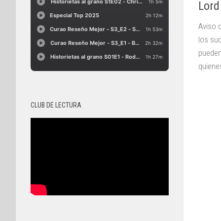
Lord
Aviso 
los su
pueden
quienes
CLUB DE LECTURA