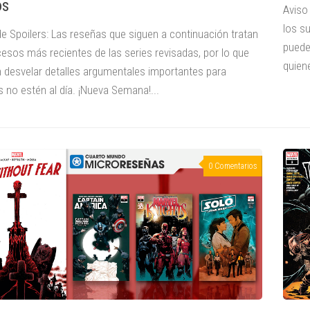
os
Aviso
los s
de Spoilers: Las reseñas que siguen a continuación tratan
puede
cesos más recientes de las series revisadas, por lo que
quien
 desvelar detalles argumentales importantes para
 no estén al día. ¡Nueva Semana!...
0 Comentarios