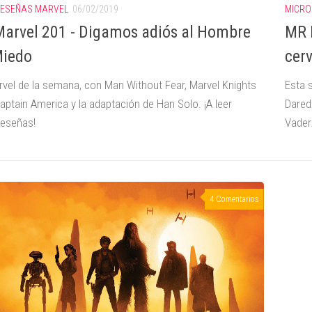
ESEÑAS MARVEL
06/02/2019
MICRO
arvel 201 - Digamos adiós al Hombre
MR 
Miedo
cer
vel de la semana, con Man Without Fear, Marvel Knights
Esta 
aptain America y la adaptación de Han Solo. ¡A leer
Darede
eseñas!
Vader
4 Comentarios