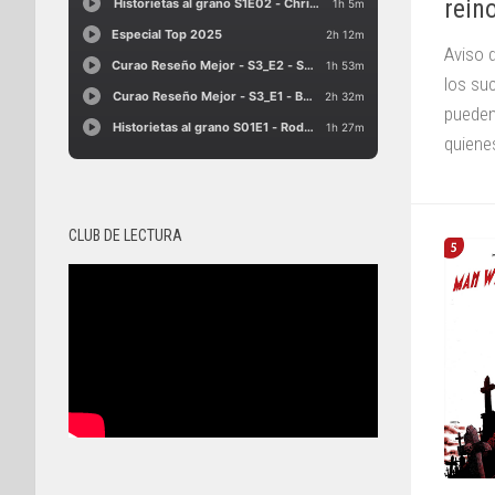
rein
Aviso 
los su
pueden
quienes
CLUB DE LECTURA