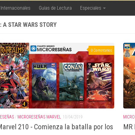
 Internacionales
Guías de Lectura
Especiales
: A STAR WARS STORY
0 Comentarios
RESEÑAS
/
MICRORESEÑAS MARVEL
10/04/2019
MICRO
arvel 210 - Comienza la batalla por los
MR 