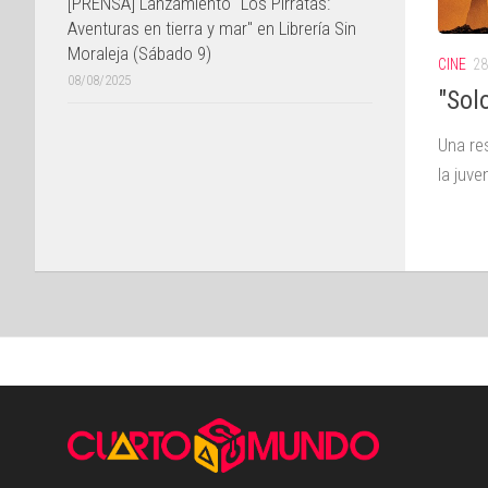
[PRENSA] Lanzamiento "Los Pirratas:
Aventuras en tierra y mar" en Librería Sin
Moraleja (Sábado 9)
CINE
28
08/08/2025
"Sol
Una res
la juve