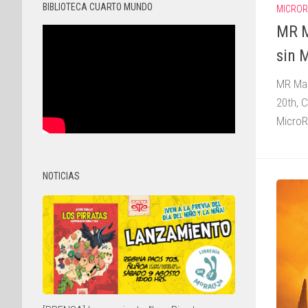
BIBLIOTECA CUARTO MUNDO
MICROR
MR M
sin 
MR Mar
20th, C
MicroR
NOTICIAS