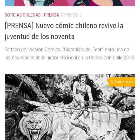
NOTICIAS CHILENAS
/
PRENSA
07/05/2018
[PRENSA] Nuevo cómic chileno revive la
juventud de los noventa
Editado por Acción Comics, “Cigarrillos del Edén” será una de
las novedades de la historieta local en la Comic Con Chile 2018.
0 Comentarios