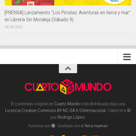
[PRENSA] Lanzamiento "Los Pirratas: Aventuras en tierra y mar"
en Librería Sin Moraleja (Sábado 9)
08/08/2025
El contenido original de
Cuarto Mundo
está distribuido bajo una
Licencia Creative Commons BY-NC-SA 4.0 Internacional
. Cabecera
©
por
Rodrigo López
.
Funciona con
- Diseñado con el
Tema Hueman