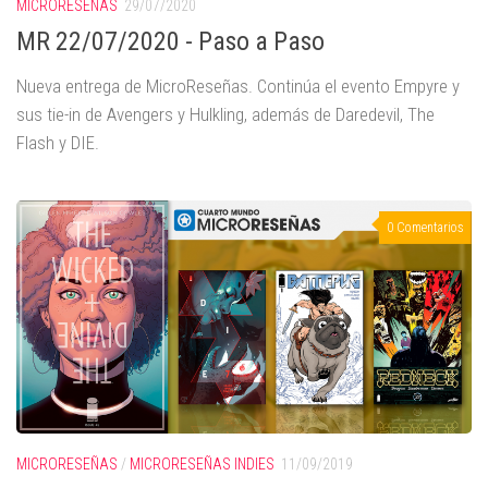
MICRORESEÑAS
29/07/2020
MR 22/07/2020 - Paso a Paso
Nueva entrega de MicroReseñas. Continúa el evento Empyre y
sus tie-in de Avengers y Hulkling, además de Daredevil, The
Flash y DIE.
0 Comentarios
MICRORESEÑAS
/
MICRORESEÑAS INDIES
11/09/2019