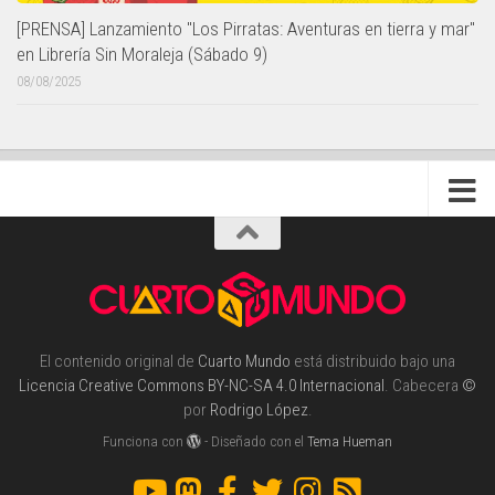
[PRENSA] Lanzamiento "Los Pirratas: Aventuras en tierra y mar"
en Librería Sin Moraleja (Sábado 9)
08/08/2025
El contenido original de
Cuarto Mundo
está distribuido bajo una
Licencia Creative Commons BY-NC-SA 4.0 Internacional
. Cabecera
©
por
Rodrigo López
.
Funciona con
- Diseñado con el
Tema Hueman