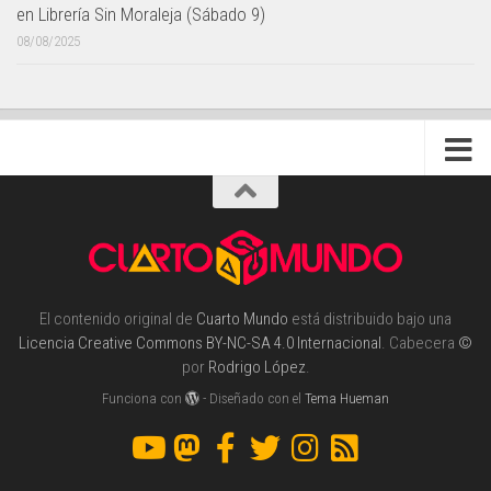
en Librería Sin Moraleja (Sábado 9)
08/08/2025
El contenido original de
Cuarto Mundo
está distribuido bajo una
Licencia Creative Commons BY-NC-SA 4.0 Internacional
. Cabecera
©
por
Rodrigo López
.
Funciona con
- Diseñado con el
Tema Hueman