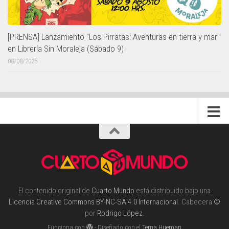
[PRENSA] Lanzamiento "Los Pirratas: Aventuras en tierra y mar"
en Librería Sin Moraleja (Sábado 9)
08/08/2025
El contenido original de
Cuarto Mundo
está distribuido bajo una
Licencia Creative Commons BY-NC-SA 4.0 Internacional
. Cabecera
©
por
Rodrigo López
.
Funciona con
- Diseñado con el
Tema Hueman