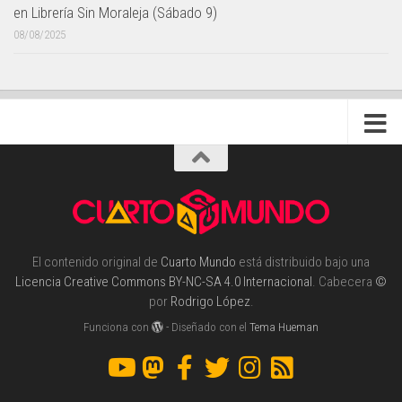
en Librería Sin Moraleja (Sábado 9)
08/08/2025
El contenido original de
Cuarto Mundo
está distribuido bajo una
Licencia Creative Commons BY-NC-SA 4.0 Internacional
. Cabecera
©
por
Rodrigo López
.
Funciona con
- Diseñado con el
Tema Hueman