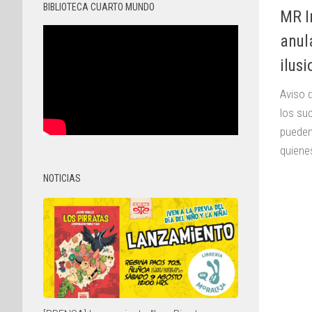
BIBLIOTECA CUARTO MUNDO
MR I
anul
ilus
Aviso 
los su
pueden
quienes
NOTICIAS