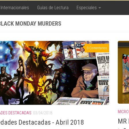
 Internacionales
Guías de Lectura
Especiales
BLACK MONDAY MURDERS
0 Comentarios
MICRO
ADES DESTACADAS
03/04/2018
MR 
dades Destacadas - Abril 2018