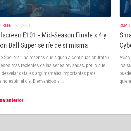
SCREEN
13/12/2016
SMALL
lscreen E101 - Mid-Season Finale x 4 y
Sma
on Ball Super se ríe de si misma
Cyb
de Spoilers: Las reseñas que siguen a continuación tratan
Aviso
cesos más recientes de las series revisadas, por lo que
los s
 desvelar detalles argumentales importantes para
puede
 no estén al día. Bienvenidos al...
quiene
na anterior