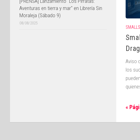
[PRENSA] Lanzamiento "Los Pirratas:
Aventuras en tierra y mar" en Librería Sin
Moraleja (Sábado 9)
08/08/2025
SMALL
Smal
Drag
Aviso 
los su
pueden
quienes
« Pági