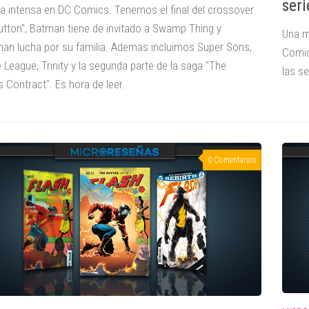
seri
 intensa en DC Comics. Tenemos el final del crossover
utton", Batman tiene de invitado a Swamp Thing y
Una m
an lucha por su familia. Ademas incluimos Super Sons,
Comics
 League, Trinity y la segunda parte de la saga "The
las s
 Contract". Es hora de leer.
0 Comentarios