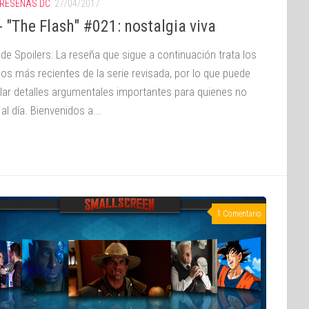
RESEÑAS DC
27/04/2017
 "The Flash" #021: nostalgia viva
 de Spoilers: La reseña que sigue a continuación trata los
os más recientes de la serie revisada, por lo que puede
lar detalles argumentales importantes para quienes no
al día. Bienvenidos a...
1 Comentario