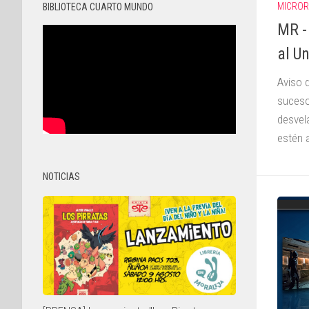
MICROR
BIBLIOTECA CUARTO MUNDO
MR -
al U
Aviso d
suceso
desvel
estén a
NOTICIAS