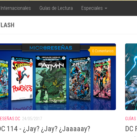
 Internacionales
Guías de Lectura
Especiales
FLASH
0 Comentarios
ESEÑAS DC
24/05/2017
GUÍAS
C 114 - ¿Jay? ¿Jay? ¿Jaaaaay?
DC R