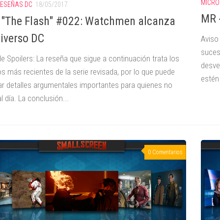
MICRO
ESEÑAS DC
18/05/2017
MR -
 "The Flash" #022: Watchmen alcanza
niverso DC
Aviso
suces
e Spoilers: La reseña que sigue a continuación trata los
desve
s más recientes de la serie revisada, por lo que puede
estén 
ar detalles argumentales importantes para quienes no
l día. La conclusión...
0 Comentarios