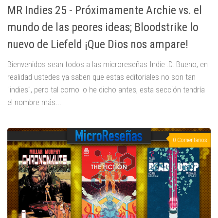
MR Indies 25 - Próximamente Archie vs. el
mundo de las peores ideas; Bloodstrike lo
nuevo de Liefeld ¡Que Dios nos ampare!
Bienvenidos sean todos a las microreseñas Indie :D. Bueno, en
realidad ustedes ya saben que estas editoriales no son tan
"indies", pero tal como lo he dicho antes, esta sección tendría
el nombre más...
0 Comentarios