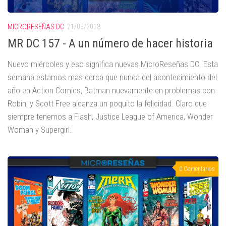
MICRORESEÑAS DC
21/03/2018
MR DC 157 - A un número de hacer historia
Nuevo miércoles y eso significa nuevas MicroReseñas DC. Esta
semana estamos mas cerca que nunca del acontecimiento del
año en Action Comics, Batman nuevamente en problemas con
Robin, y Scott Free alcanza un poquito la felicidad. Claro que
siempre tenemos a Flash, Justice League of America, Wonder
Woman y Supergirl.
0 Comentarios