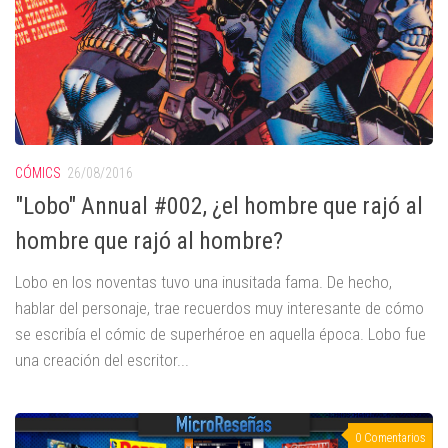
CÓMICS
26/08/2016
"Lobo" Annual #002, ¿el hombre que rajó al
hombre que rajó al hombre?
Lobo en los noventas tuvo una inusitada fama. De hecho,
hablar del personaje, trae recuerdos muy interesante de cómo
se escribía el cómic de superhéroe en aquella época. Lobo fue
una creación del escritor...
0 Comentarios