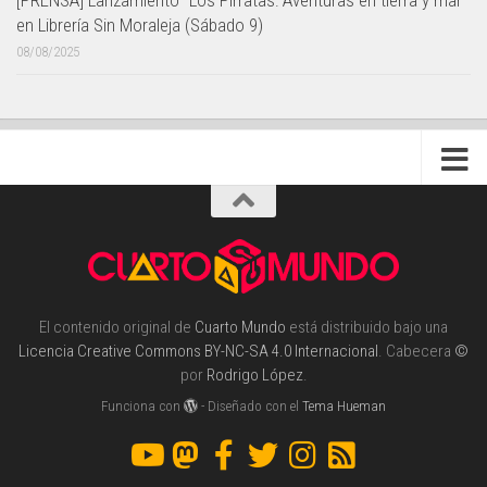
[PRENSA] Lanzamiento "Los Pirratas: Aventuras en tierra y mar"
en Librería Sin Moraleja (Sábado 9)
08/08/2025
El contenido original de
Cuarto Mundo
está distribuido bajo una
Licencia Creative Commons BY-NC-SA 4.0 Internacional
. Cabecera
©
por
Rodrigo López
.
Funciona con
- Diseñado con el
Tema Hueman