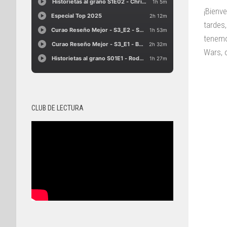
¡Bienv
tardes
tenemo
Wars, o
CLUB DE LECTURA