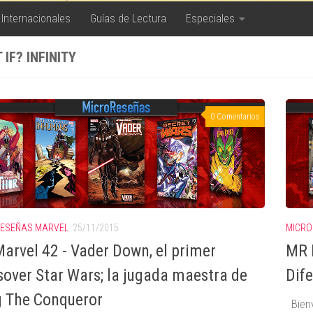
 Internacionales
Guías de Lectura
Especiales
IF? INFINITY
0 Comentarios
ESEÑAS MARVEL
25/11/2015
MICRO
arvel 42 - Vader Down, el primer
MR 
sover Star Wars; la jugada maestra de
Dife
 The Conqueror
Bienv