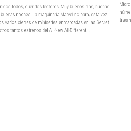
Micro
enidos todos, queridos lectores! Muy buenos días, buenas
númer
, buenas noches. La maquinaria Marvel no para, esta vez
traern
s varios cierres de miniseries enmarcadas en las Secret
tros tantos estrenos del All-New All-Different...