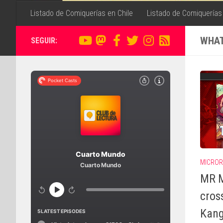
Listado de Comiquerías en Chile
Listado de Comiquerías
WHAT 
SEGUIR:
MICROR
MR M
cros
Kang