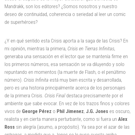
Mandrakk, son los editores? ¿Somos nosotros y nuestro
deseo de continuidad, coherencia o seriedad al leer un comic
de superhéroes?
¿Y en qué sentido esta Crisis aporta a la saga de las Crisis? En
mi opinión, mientras la primera,
Crisis en Tierras Infinitas
,
generaba una sensación en el lector que se mantenía firme en
los primeros números, esa sensación se va diluyendo y solo
repuntando en momentos (la muerte de Flash, o el penúltimo
número).
Crisis Infinita
está muy bien escrita y desarrollada,
pero es una historia principalmente acerca de los personajes
de la primera Crisis.
Crisis Final
destaca precisamente por el
ambiente que sabe evocar. En vez de los trazos finos y colores
vivos de
George Pérez
o
Phil Jimenez
,
J.G. Jones
es oscuro,
realista y en cierta manera perturbante, como si fuera un
Alex
Ross
sin alegría (asumo, a propósito). Ya sea por el azar de las
entregas, a medida que a Jones se le puso cuesta arriba