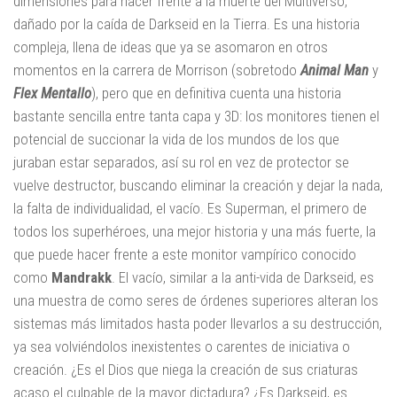
dimensiones para hacer frente a la muerte del Multiverso,
dañado por la caída de Darkseid en la Tierra. Es una historia
compleja, llena de ideas que ya se asomaron en otros
momentos en la carrera de Morrison (sobretodo
Animal Man
y
Flex Mentallo
), pero que en definitiva cuenta una historia
bastante sencilla entre tanta capa y 3D: los monitores tienen el
potencial de succionar la vida de los mundos de los que
juraban estar separados, así su rol en vez de protector se
vuelve destructor, buscando eliminar la creación y dejar la nada,
la falta de individualidad, el vacío. Es Superman, el primero de
todos los superhéroes, una mejor historia y una más fuerte, la
que puede hacer frente a este monitor vampírico conocido
como
Mandrakk
. El vacío, similar a la anti-vida de Darkseid, es
una muestra de como seres de órdenes superiores alteran los
sistemas más limitados hasta poder llevarlos a su destrucción,
ya sea volviéndolos inexistentes o carentes de iniciativa o
creación. ¿Es el Dios que niega la creación de sus criaturas
acaso el culpable de la mayor dictadura? ¿Es Darkseid, es