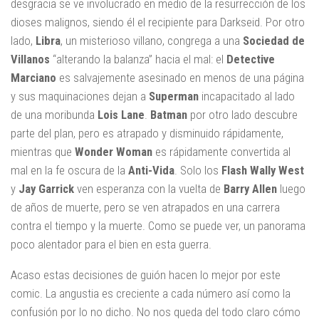
desgracia se ve involucrado en medio de la resurrección de los
dioses malignos, siendo él el recipiente para Darkseid. Por otro
lado,
Libra
, un misterioso villano, congrega a una
Sociedad de
Villanos
“alterando la balanza” hacia el mal: el
Detective
Marciano
es salvajemente asesinado en menos de una página
y sus maquinaciones dejan a
Superman
incapacitado al lado
de una moribunda
Lois Lane
.
Batman
por otro lado descubre
parte del plan, pero es atrapado y disminuido rápidamente,
mientras que
Wonder Woman
es rápidamente convertida al
mal en la fe oscura de la
Anti-Vida
. Solo los
Flash Wally West
y
Jay Garrick
ven esperanza con la vuelta de
Barry Allen
luego
de años de muerte, pero se ven atrapados en una carrera
contra el tiempo y la muerte. Como se puede ver, un panorama
poco alentador para el bien en esta guerra.
Acaso estas decisiones de guión hacen lo mejor por este
comic. La angustia es creciente a cada número así como la
confusión por lo no dicho. No nos queda del todo claro cómo