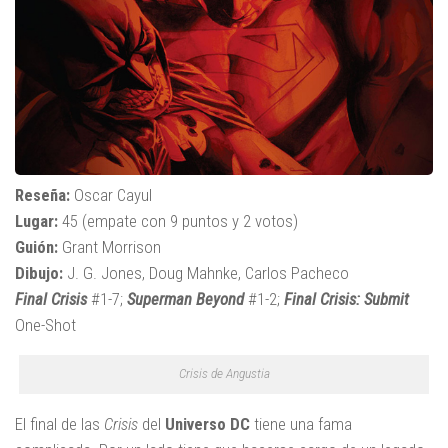
Reseña:
Oscar Cayul
Lugar:
45 (empate con 9 puntos y 2 votos)
Guión:
Grant Morrison
Dibujo:
J. G. Jones, Doug Mahnke, Carlos Pacheco
Final Crisis
#1-7;
Superman Beyond
#1-2;
Final Crisis: Submit
One-Shot
Crisis de Angustia
El final de las
Crisis
del
Universo DC
tiene una fama