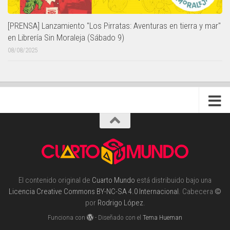
[PRENSA] Lanzamiento "Los Pirratas: Aventuras en tierra y mar"
en Librería Sin Moraleja (Sábado 9)
08/08/2025
El contenido original de
Cuarto Mundo
está distribuido bajo una
Licencia Creative Commons BY-NC-SA 4.0 Internacional
. Cabecera
©
por
Rodrigo López
.
Funciona con
- Diseñado con el
Tema Hueman