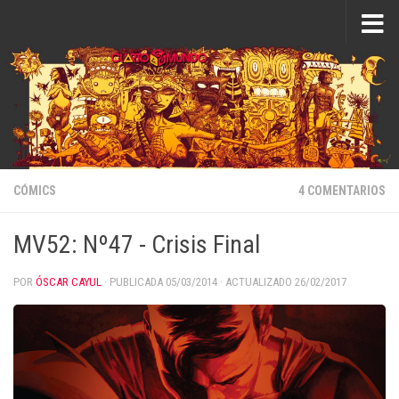
Saltar al contenido
CÓMICS
4 COMENTARIOS
MV52: Nº47 - Crisis Final
POR
ÓSCAR CAYUL
· PUBLICADA
05/03/2014
· ACTUALIZADO
26/02/2017