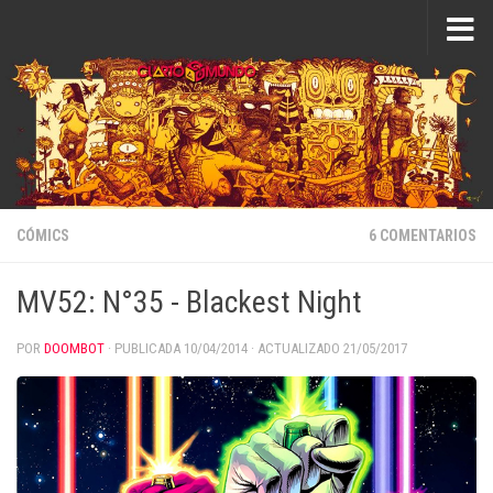
Saltar al contenido
CÓMICS
6 COMENTARIOS
MV52: N°35 - Blackest Night
POR
DOOMBOT
· PUBLICADA
10/04/2014
· ACTUALIZADO
21/05/2017