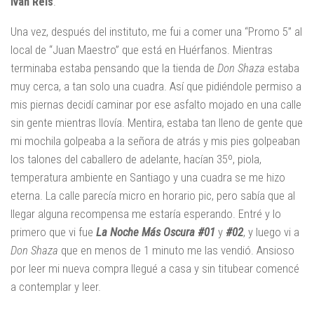
Iván Reis
.
Una vez, después del instituto, me fui a comer una “Promo 5” al
local de “Juan Maestro” que está en Huérfanos. Mientras
terminaba estaba pensando que la tienda de
Don Shaza
estaba
muy cerca, a tan solo una cuadra. Así que pidiéndole permiso a
mis piernas decidí caminar por ese asfalto mojado en una calle
sin gente mientras llovía. Mentira, estaba tan lleno de gente que
mi mochila golpeaba a la señora de atrás y mis pies golpeaban
los talones del caballero de adelante, hacían 35º, piola,
temperatura ambiente en Santiago y una cuadra se me hizo
eterna. La calle parecía micro en horario pic, pero sabía que al
llegar alguna recompensa me estaría esperando. Entré y lo
primero que vi fue
La Noche Más Oscura #01
y
#02
, y luego vi a
Don Shaza
que en menos de 1 minuto me las vendió. Ansioso
por leer mi nueva compra llegué a casa y sin titubear comencé
a contemplar y leer.