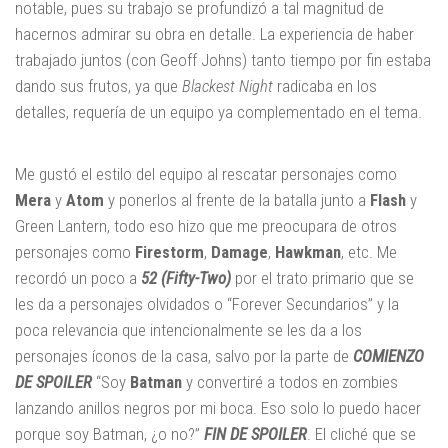
notable, pues su trabajo se profundizó a tal magnitud de
hacernos admirar su obra en detalle. La experiencia de haber
trabajado juntos (con Geoff Johns) tanto tiempo por fin estaba
dando sus frutos, ya que
Blackest Night
radicaba en los
detalles, requería de un equipo ya complementado en el tema.
Me gustó el estilo del equipo al rescatar personajes como
Mera
y
Atom
y ponerlos al frente de la batalla junto a
Flash
y
Green Lantern, todo eso hizo que me preocupara de otros
personajes como
Firestorm
,
Damage
,
Hawkman
, etc. Me
recordó un poco a
52 (Fifty-Two)
por el trato primario que se
les da a personajes olvidados o “Forever Secundarios” y la
poca relevancia que intencionalmente se les da a los
personajes íconos de la casa, salvo por la parte de
COMIENZO
DE SPOILER
“Soy
Batman
y convertiré a todos en zombies
lanzando anillos negros por mi boca. Eso solo lo puedo hacer
porque soy Batman, ¿o no?”
FIN DE SPOILER
. El cliché que se