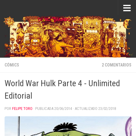
Saltar al contenido
CÓMICS
2 COMENTARIOS
World War Hulk Parte 4 - Unlimited
Editorial
POR
FELIPE TORO
· PUBLICADA
20/06/2014
· ACTUALIZADO
23/02/2018