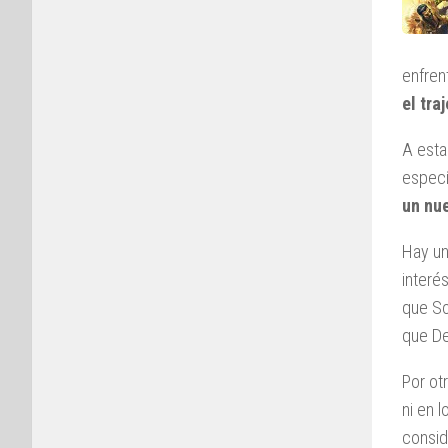
enfren
el tra
A esta
especí
un nu
Hay un
interé
que So
que De
Por ot
ni en 
consid