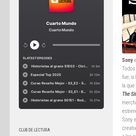
Sony
e
Todos 
fue; s
la que
The Si
mercha
estre
Sony e
creati
CLUB DE LECTURA