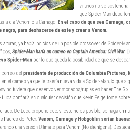
villanos no se sostendría
que Spider-Man deba form
taría o a Venom o a Carnage.
En el caso de que sea Carnage, 
je negro, para deshacerse de este y crear a Venom.
s alturas, ya había indicios de un posible crossover de Spider-M
ficos,
Spider-Man haría un cameo en Captain America: Civil War
. 
evo Spider-Man
por lo que queda la posibilidad de que se desca
 correo del
presidente de producción de Columbia Pictures, 
s en el cameo ya que le traería nueva vida a Spider-Man, lo que sign
ny no tuviera que desenvolver morlacos/rupias en hacer The Six 
 Luca confiaría en cualquier decisión que Kevin Feige tome sobre 
ro lado, De Luca propone que, si esto no es posible, se haga un 
los Padres de Peter.
Venom, Carnage y Hobgoblin serían buenas
erando una versión Ultimate para Venom (No alienígena). Destaca 