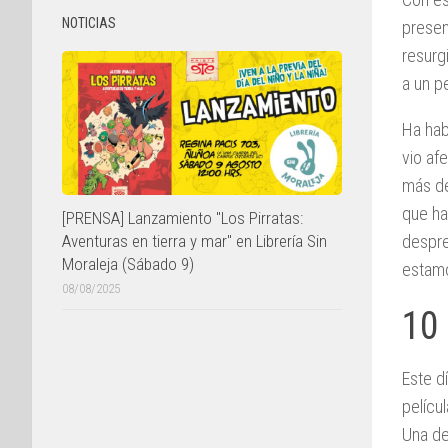
NOTICIAS
presen
resurg
a un p
Ha hab
vio af
más de
que ha
[PRENSA] Lanzamiento "Los Pirratas:
Aventuras en tierra y mar" en Librería Sin
despre
Moraleja (Sábado 9)
estamo
08/08/2025
10
Este d
pelícu
Una de