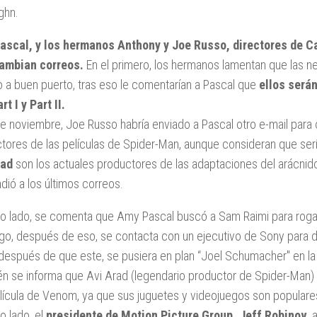
ghn.
ascal, y los hermanos Anthony y Joe Russo, directores de Ca
cambian correos.
En el primero, los hermanos lamentan que las 
o a buen puerto, tras eso le comentarían a Pascal que
ellos serán
t I y Part II.
de noviembre, Joe Russo habría enviado a Pascal otro e-mail pa
tores de las películas de Spider-Man, aunque consideran que se
rad
son los actuales productores de las adaptaciones del arácni
dió a los últimos correos.
ro lado, se comenta que Amy Pascal buscó a Sam Raimi para rogar
o, después de eso, se contacta con un ejecutivo de Sony para d
 después de que este, se pusiera en plan “Joel Schumacher" en la te
n se informa que Avi Arad (legendario productor de Spider-Man) 
lícula de Venom, ya que sus juguetes y videojuegos son populare
o lado, el
presidente de Motion Picture Group, Jeff Robinov
, 