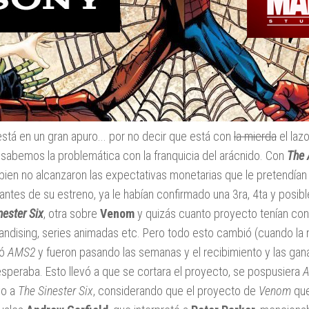
stá en un gran apuro... por no decir que está con
la mierda
el laz
sabemos la problemática con la franquicia del arácnido. Con
The 
i bien no alcanzaron las expectativas monetarias que le pretendían 
 antes de su estreno, ya le habían confirmado una 3ra, 4ta y posib
nester Six
, otra sobre
Venom
y quizás cuanto proyecto tenían co
ndising, series animadas etc. Pero todo esto cambió (cuando la 
nó
AMS2
y fueron pasando las semanas y el recibimiento y las gan
speraba. Esto llevó a que se cortara el proyecto, se pospusiera
vo a
The Sinester Six
, considerando que el proyecto de
Venom
que