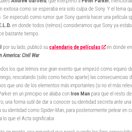
cuales
Andrew Garfield
, que interpretó a
Peter Parker
, menciona
an exitosa como se esperaba era solo culpa de Sony. Y el tema qu
. Se especuló como rumor que Sony querría hacer una película s
E.L.D.
en donde todos (reímos) consideramos que Sony ya estaba 
ce bastante tiempo.
l
por su lado, publicó su
calendario de películas
en donde ent
n America: Civil War
.
odos los que leímos ese
gran
evento que empezó como equino de 
ingo, rescatando (sólo como hecho aparte) las consecuencias de
os que uno de los elementos más importantes (si no el más relev
Parker en un principio se aliaba con
Iron Man
para que el resto de
ro, una forma sutil de dar a conocer su identidad secreta ante u
a su identidad como Spider-Man, para posteriormente pelear en co
a lo que el Acta significaba.
to en mente, esa inquietud que nació cuando los fans especulab