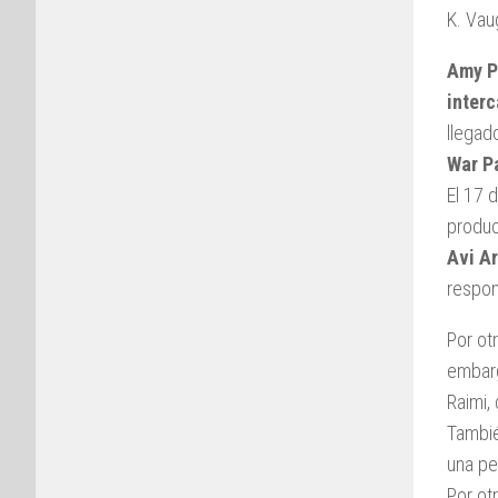
K. Vau
Amy P
inter
llegad
War Par
El 17 
produc
Avi A
respon
Por ot
embarg
Raimi,
Tambié
una pe
Por otr