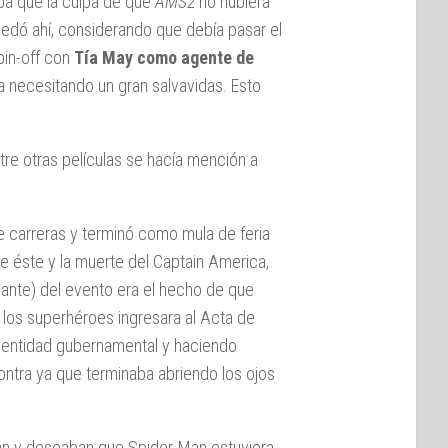
ba que la culpa de que
AMS2
no hubiera
edó ahí, considerando que debía pasar el
pin-off con
Tía May como agente de
necesitando un gran salvavidas. Esto
re otras películas se hacía mención a
carreras y terminó como mula de feria
 éste y la muerte del Captain America,
ante) del evento era el hecho de que
 los superhéroes ingresara al Acta de
na entidad gubernamental y haciendo
ntra ya que terminaba abriendo los ojos
an y deseaban que Spider-Man estuviera