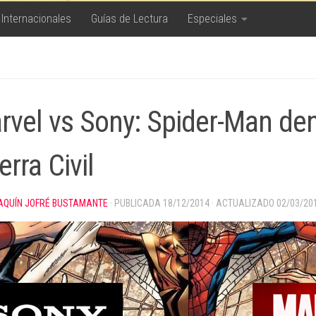
 Internacionales
Guías de Lectura
Especiales
rvel vs Sony: Spider-Man de
rra Civil
AQUÍN JOFRÉ BUSTAMANTE
· PUBLICADA
18/12/2014
· ACTUALIZADO
02/03/20