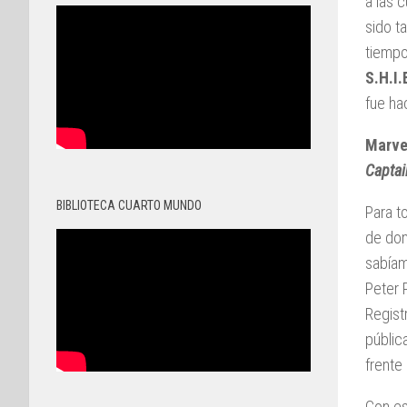
a las 
sido t
tiempo
S.H.I.
fue ha
Marve
Captai
BIBLIOTECA CUARTO MUNDO
Para t
de dom
sabíam
Peter 
Regist
públic
frente 
Con es