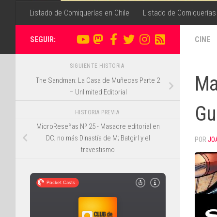
Listado de Comiquerías en Chile
Listado de Comiquerías
SEGUIR:
CINE
SIGUIENTE HISTORIA
Ma
The Sandman: La Casa de Muñecas Parte 2
– Unlimited Editorial
Gue
HISTORIA PREVIA
MicroReseñas Nº 25 - Masacre editorial en
DC; no más Dinastía de M; Batgirl y el
POR
JO
travestismo