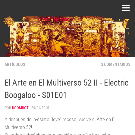
Saltar al contenido
ARTÍCULOS
3 COMENTARIOS
El Arte en El Multiverso 52 II - Electric
Boogaloo - S01E01
POR
DOOMBOT
·
29/01/2015
Y después del n-ésimo "leve" receso, vuelve el Arte en El
Multiverso 52!