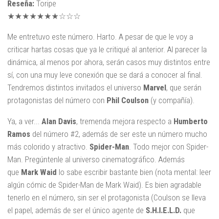
Reseña:
Toripe
★★★★★★★☆☆☆
Me entretuvo este número. Harto. A pesar de que le voy a
criticar hartas cosas que ya le critiqué al anterior. Al parecer la
dinámica, al menos por ahora, serán casos muy distintos entre
sí, con una muy leve conexión que se dará a conocer al final.
Tendremos distintos invitados el universo
Marvel
, que serán
protagonistas del número con
Phil
Coulson
(y compañía).
Ya, a ver...
Alan
Davis
, tremenda mejora respecto a
Humberto
Ramos
del número #2, además de ser este un número mucho
más colorido y atractivo.
Spider-Man
. Todo mejor con Spider-
Man. Pregúntenle al universo cinematográfico. Además
que
Mark Waid
lo sabe escribir bastante bien (nota mental: leer
algún cómic de Spider-Man de Mark Waid). Es bien agradable
tenerlo en el número, sin ser el protagonista (Coulson se lleva
el papel, además de ser el único agente de
S.H.I.E.L.D.
que