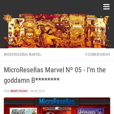
Saltar al contenido
MICRORESEÑAS MARVEL
0 COMENTARIOS
MicroReseñas Marvel Nº 05 - I'm the
goddamn B********
POR
ARMSTRONG
·
04/03/2015