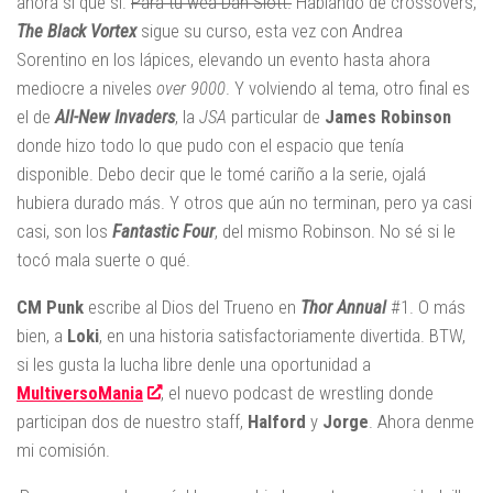
ahora sí que sí.
Para tu wea Dan Slott.
Hablando de crossovers,
The Black Vortex
sigue su curso, esta vez con Andrea
Sorentino en los lápices, elevando un evento hasta ahora
mediocre a niveles
over 9000
. Y volviendo al tema, otro final es
el de
All-New Invaders
, la
JSA
particular de
James Robinson
donde hizo todo lo que pudo con el espacio que tenía
disponible. Debo decir que le tomé cariño a la serie, ojalá
hubiera durado más. Y otros que aún no terminan, pero ya casi
casi, son los
Fantastic Four
, del mismo Robinson. No sé si le
tocó mala suerte o qué.
CM Punk
escribe al Dios del Trueno en
Thor Annual
#1. O más
bien, a
Loki
, en una historia satisfactoriamente divertida. BTW,
si les gusta la lucha libre denle una oportunidad a
MultiversoMania
, el nuevo podcast de wrestling donde
participan dos de nuestro staff,
Halford
y
Jorge
. Ahora denme
mi comisión.