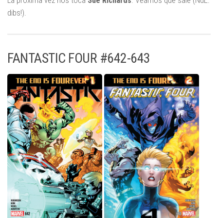
La próxima vez nos toca
Sue Richards
. Veamos qué sale (NdE:
dibs!).
FANTASTIC FOUR #642-643