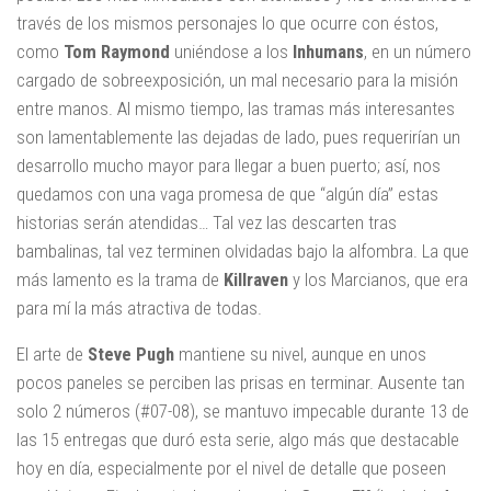
través de los mismos personajes lo que ocurre con éstos,
como
Tom Raymond
uniéndose a los
Inhumans
, en un número
cargado de sobreexposición, un mal necesario para la misión
entre manos. Al mismo tiempo, las tramas más interesantes
son lamentablemente las dejadas de lado, pues requerirían un
desarrollo mucho mayor para llegar a buen puerto; así, nos
quedamos con una vaga promesa de que “algún día” estas
historias serán atendidas… Tal vez las descarten tras
bambalinas, tal vez terminen olvidadas bajo la alfombra. La que
más lamento es la trama de
Killraven
y los Marcianos, que era
para mí la más atractiva de todas.
El arte de
Steve Pugh
mantiene su nivel, aunque en unos
pocos paneles se perciben las prisas en terminar. Ausente tan
solo 2 números (#07-08), se mantuvo impecable durante 13 de
las 15 entregas que duró esta serie, algo más que destacable
hoy en día, especialmente por el nivel de detalle que poseen