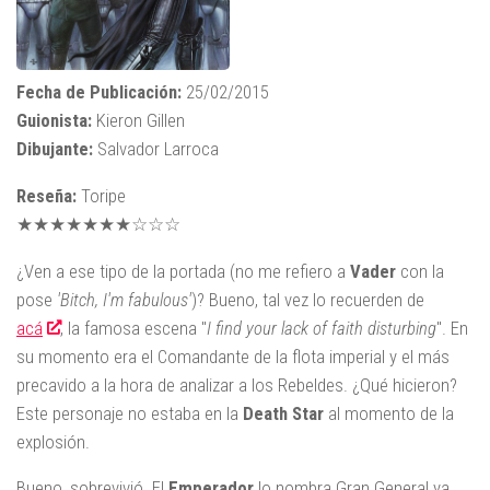
Fecha de Publicación:
25/02/2015
Guionista:
Kieron Gillen
Dibujante:
Salvador Larroca
Reseña:
Toripe
★★★★★★★☆☆☆
¿Ven a ese tipo de la portada (no me refiero a
Vader
con la
pose
'Bitch, I'm fabulous'
)? Bueno, tal vez lo recuerden de
acá
, la famosa escena "
I find your lack of faith disturbing
". En
su momento era el Comandante de la flota imperial y el más
precavido a la hora de analizar a los Rebeldes. ¿Qué hicieron?
Este personaje no estaba en la
Death Star
al momento de la
explosión.
Bueno, sobrevivió. El
Emperador
lo nombra Gran General ya