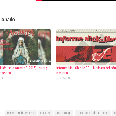
cionado
ción de la Animita" (2015): terror y
Informe Nick-Obre Nº001 - Noticias del có
 nacional
nacional
2016
21/05/2015
s:
Daniel Fernández Leiva
Estratos
FIC Santiago
La Maldición de la Animita
M