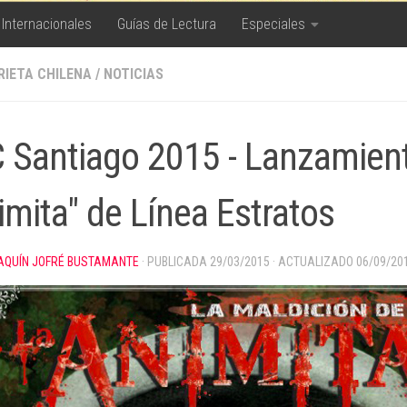
 Internacionales
Guías de Lectura
Especiales
RIETA CHILENA
/
NOTICIAS
C Santiago 2015 - Lanzamient
imita" de Línea Estratos
AQUÍN JOFRÉ BUSTAMANTE
· PUBLICADA
29/03/2015
· ACTUALIZADO
06/09/20