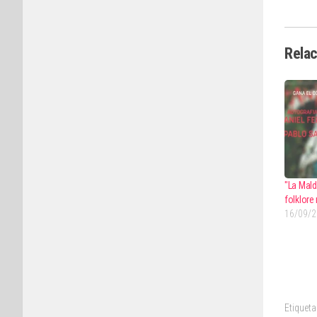
Rela
"La Maldi
folklore
16/09/
Etiqueta