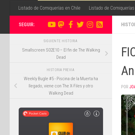
Listado de Comiquerías en Chile
Listado de Comiquerías
SEGUIR:
HISTO
SIGUIENTE HISTORIA
FI
Smallscreen S02E10 – El fin de The Walking
Dead
An
HISTORIA PREVIA
Weekly Bugle #5 - Piscina de la Muerta ha
llegado, viene con The X-Files y otro
POR
JO
Walking Dead