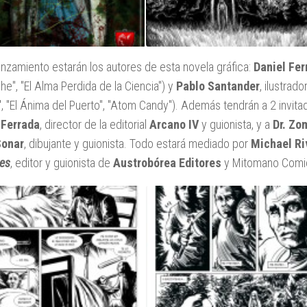
lanzamiento estarán los autores de esta novela gráfica:
Daniel Fe
he"
,
"El Alma Perdida de la Ciencia"
) y
Pablo Santander
, ilustrador
,
"El Ánima del Puerto"
,
"Atom Candy"
). Además tendrán a 2 invita
 Ferrada
, director de la editorial
Arcano IV
y guionista, y a
Dr. Zo
Sonar
, dibujante y guionista. Todo estará mediado por
Michael Ri
les
, editor y guionista de
Austrobórea Editores
y Mitomano Comi