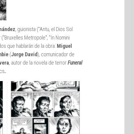
rnández
, guionista (
"Antu, el Dios Sol
 (
"Bruxelles Metropole"
,
"In Nomini
dos que hablarán de la obra:
Miguel
mbie
(
Jorge David
), comunicador de
vera
, autor de la novela de terror
Funeral
cs
.