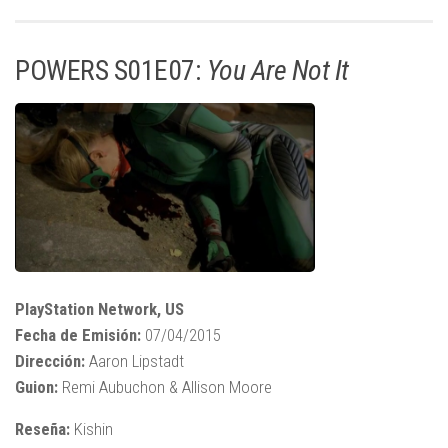
POWERS S01E07:
You Are Not It
PlayStation Network, US
Fecha de Emisión:
07/04/2015
Dirección:
Aaron Lipstadt
Guion:
Remi Aubuchon & Allison Moore
Reseña:
Kishin