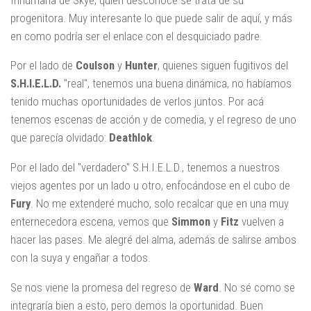
progenitora. Muy interesante lo que puede salir de aquí, y más
en como podría ser el enlace con el desquiciado padre.
Por el lado de
Coulson
y
Hunter
, quienes siguen fugitivos del
S.H.I.E.L.D.
"real", tenemos una buena dinámica, no habíamos
tenido muchas oportunidades de verlos juntos. Por acá
tenemos escenas de acción y de comedia, y el regreso de uno
que parecía olvidado:
Deathlok
.
Por el lado del "verdadero" S.H.I.E.L.D., tenemos a nuestros
viejos agentes por un lado u otro, enfocándose en el cubo de
Fury
. No me extenderé mucho, solo recalcar que en una muy
enternecedora escena, vemos que
Simmon
y
Fitz
vuelven a
hacer las pases. Me alegré del alma, además de salirse ambos
con la suya y engañar a todos.
Se nos viene la promesa del regreso de
Ward
. No sé como se
integraría bien a esto, pero demos la oportunidad. Buen