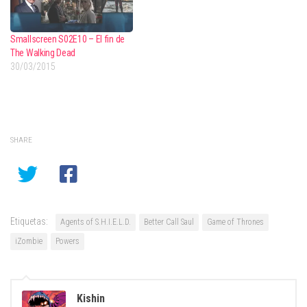
Smallscreen S02E10 – El fin de
The Walking Dead
30/03/2015
SHARE
Etiquetas:
Agents of S.H.I.E.L.D.
Better Call Saul
Game of Thrones
iZombie
Powers
Kishin