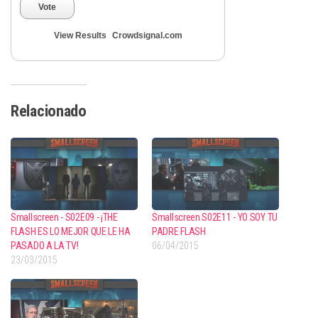
Vote
View Results
Crowdsignal.com
Relacionado
Smallscreen - S02E09 - ¡THE
Smallscreen S02E11 - YO SOY TU
FLASH ES LO MEJOR QUE LE HA
PADRE FLASH
PASADO A LA TV!
06/04/2015
23/03/2015