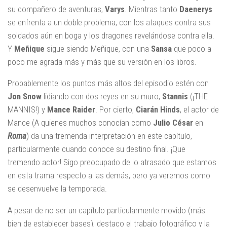
su compañero de aventuras,
Varys
. Mientras tanto
Daenerys
se enfrenta a un doble problema, con los ataques contra sus
soldados aún en boga y los dragones revelándose contra ella.
Y
Meñique
sigue siendo Meñique, con una
Sansa
que poco a
poco me agrada más y más que su versión en los libros.
Probablemente los puntos más altos del episodio estén con
Jon
Snow
lidiando con dos reyes en su muro,
Stannis
(¡THE
MANNIS!) y
Mance
Raider
. Por cierto,
Ciarán
Hinds
, el actor de
Mance (A quienes muchos conocían como
Julio
César
en
Roma
) da una tremenda interpretación en este capítulo,
particularmente cuando conoce su destino final. ¡Que
tremendo actor! Sigo preocupado de lo atrasado que estamos
en esta trama respecto a las demás, pero ya veremos como
se desenvuelve la temporada.
A pesar de no ser un capítulo particularmente movido (más
bien de establecer bases), destaco el trabajo fotográfico y la