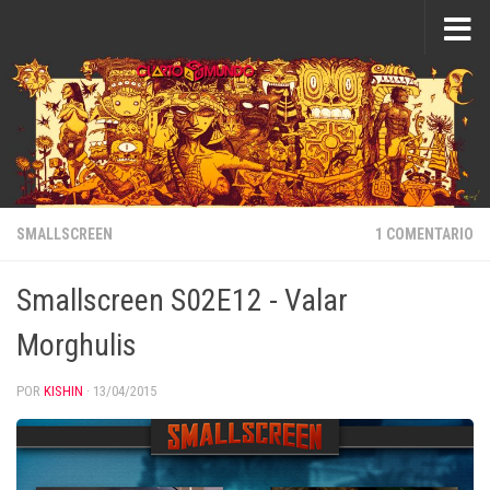
Saltar al contenido
SMALLSCREEN
1 COMENTARIO
Smallscreen S02E12 - Valar
Morghulis
POR
KISHIN
·
13/04/2015