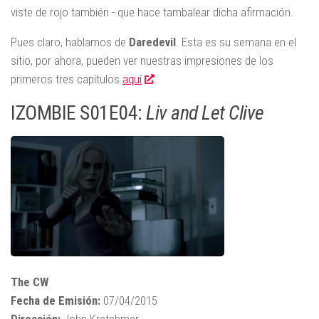
viste de rojo también - que hace tambalear dicha afirmación.
Pues claro, hablamos de
Daredevil
. Esta es su semana en el
sitio, por ahora, pueden ver nuestras impresiones de los
primeros tres capítulos
aquí
.
IZOMBIE S01E04:
Liv and Let Clive
The CW
Fecha de Emisión:
07/04/2015