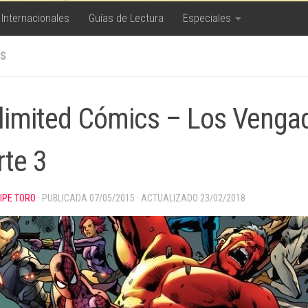
 Internacionales
Guías de Lectura
Especiales
S
limited Cómics – Los Vengad
rte 3
LIPE TORO
· PUBLICADA
07/05/2015
· ACTUALIZADO
23/02/2018