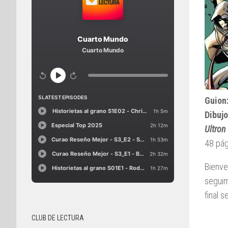
Guion
Dibujo
Ultron
48 pág
Bienve
seguim
final 
CLUB DE LECTURA