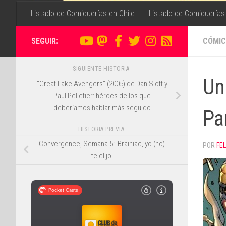
Listado de Comiquerías en Chile
Listado de Comiquerías
SEGUIR:
CÓMIC
SIGUIENTE HISTORIA
Un
"Great Lake Avengers" (2005) de Dan Slott y
Paul Pelletier: héroes de los que
deberíamos hablar más seguido
Pa
HISTORIA PREVIA
Convergence, Semana 5: ¡Brainiac, yo (no)
POR
FE
te elijo!