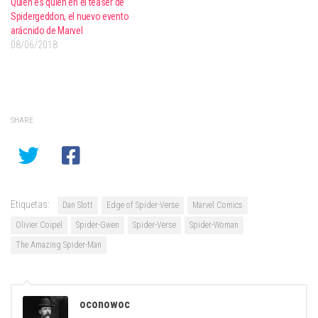
Quién es quién en el teaser de
Spidergeddon, el nuevo evento
arácnido de Marvel
08/06/2018
SHARE
Etiquetas:
Dan Slott
Edge of Spider-Verse
Marvel Comics
Olivier Coipel
Spider-Gwen
Spider-Verse
Spider-Woman
The Amazing Spider-Man
oconowoc