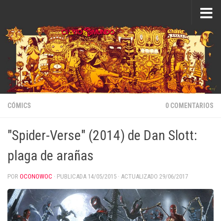
Saltar al contenido
CÓMICS
0 COMENTARIOS
"Spider-Verse" (2014) de Dan Slott:
plaga de arañas
POR
OCONOWOC
· PUBLICADA
14/05/2015
· ACTUALIZADO
29/06/2017