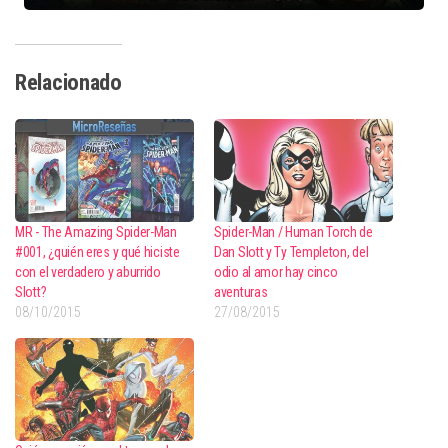
Relacionado
MR - The Amazing Spider-Man
Spider-Man / Human Torch de
#001, ¿quién eres y qué hiciste
Dan Slott y Ty Templeton, del
con el verdadero y aburrido
odio al amor hay cinco
Slott?
aventuras
08/10/2015
27/08/2015