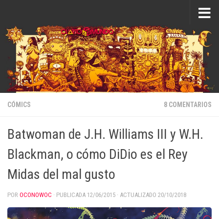
Saltar al contenido
CÓMICS
8 COMENTARIOS
Batwoman de J.H. Williams III y W.H.
Blackman, o cómo DiDio es el Rey
Midas del mal gusto
POR
OCONOWOC
· PUBLICADA
12/06/2015
· ACTUALIZADO
20/10/2018