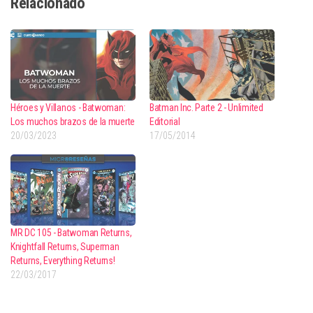
Relacionado
Héroes y Villanos - Batwoman:
Batman Inc. Parte 2 - Unlimited
Los muchos brazos de la muerte
Editorial
20/03/2023
17/05/2014
MR DC 105 - Batwoman Returns,
Knightfall Returns, Superman
Returns, Everything Returns!
22/03/2017