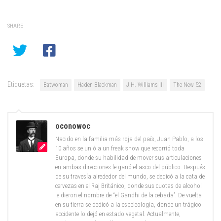
SHARE
Etiquetas:
Batwoman
Haden Blackman
J.H. Williams III
The New 52
oconowoc
Nacido en la familia más roja del país, Juan Pablo, a los
10 años se unió a un freak show que recorrió toda
Europa, donde su habilidad de mover sus articulaciones
en ambas direcciones le ganó el asco del público. Después
de su travesía alrededor del mundo, se dedicó a la cata de
cervezas en el Raj Británico, donde sus cuotas de alcohol
le dieron el nombre de “el Gandhi de la cebada”. De vuelta
en su tierra se dedicó a la espeleología, donde un trágico
accidente lo dejó en estado vegetal. Actualmente,