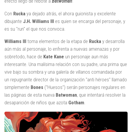
efecto llegó de rebote a
Batwoman
.
Con
Rucka
ya dejado atrás, el ahora guionista y excelente
dibujante
J.H. Williams III
es quien se encarga del personaje, y
es su "run" el que nos convoca.
Williams III
toma elementos de la etapa de
Rucka
y desarrolla
aún más al personaje, lo enfrenta a nuevas amenazas y por
sobretodo, hace de
Kate Kane
un personaje aun más
interesante. Una malísima relación con su padre, una prima que
vive bajo su sombra y una galería de villanos comandada por
un repugnante director de la organización "anti héroes" llamado
simplemente
Bones
("Huesos") serán personajes regulares en
las páginas de esta nueva
Batwoman
, que intentará resolver la
desaparición de niños que azota
Gotham
.