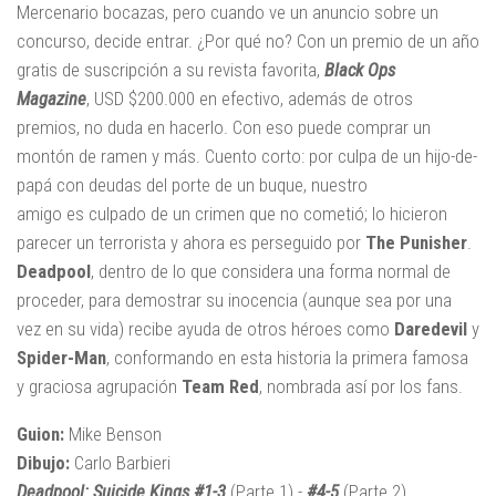
Mercenario bocazas, pero cuando ve un anuncio sobre un
concurso, decide entrar. ¿Por qué no? Con un premio de un año
gratis de suscripción a su revista favorita,
Black Ops
Magazine
, USD $200.000 en efectivo, además de otros
premios, no duda en hacerlo. Con eso puede comprar un
montón de ramen y más. Cuento corto: por culpa de un hijo-de-
papá con deudas del porte de un buque, nuestro
amigo es culpado de un crimen que no cometió; lo hicieron
parecer un terrorista y ahora es perseguido por
The Punisher
.
Deadpool
, dentro de lo que considera una forma normal de
proceder, para demostrar su inocencia (aunque sea por una
vez en su vida) recibe ayuda de otros héroes como
Daredevil
y
Spider-Man
, conformando en esta historia la primera famosa
y graciosa agrupación
Team Red
, nombrada así por los fans.
Guion:
Mike Benson
Dibujo:
Carlo Barbieri
Deadpool: Suicide Kings #1-3
(Parte 1) -
#4-5
(Parte 2)