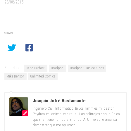
28/08/2015
SHARE
Etiquetas:
Carlo Barbieri
Deadpool
Deadpool: Suicide Kings
Mike Benson
Unlimited Comics
Joaquín Jofré Bustamante
Ingeniero Civil Informático. Bruce Timm es mi pastor.
Psyduck mi animal espiritual. Las pelirrojas son lo único
que mantienen unido al mundo. Al Universo le encanta
demostrar que me equivoco.