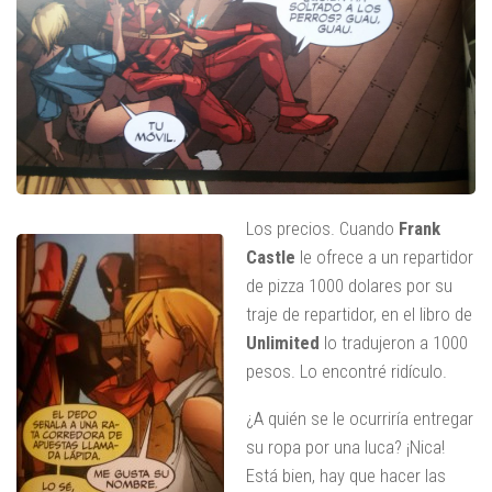
Los precios. Cuando
Frank
Castle
le ofrece a un repartidor
de pizza 1000 dolares por su
traje de repartidor, en el libro de
Unlimited
lo tradujeron a 1000
pesos. Lo encontré ridículo.
¿A quién se le ocurriría entregar
su ropa por una luca? ¡Nica!
Está bien, hay que hacer las