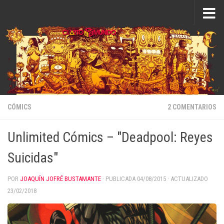
Saltar al contenido
CÓMICS
2 COMENTARIOS
Unlimited Cómics – "Deadpool: Reyes
Suicidas"
POR
JOAQUÍN JOFRÉ BUSTAMANTE
· PUBLICADA
04/08/2015
· ACTUALIZADO
23/02/2018