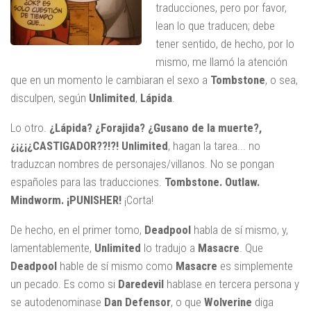
traducciones, pero por favor,
lean lo que traducen; debe
tener sentido, de hecho, por lo
mismo, me llamó la atención
que en un momento le cambiaran el sexo a
Tombstone
, o sea,
disculpen, según
Unlimited
,
Lápida
.
Lo otro.
¿Lápida? ¿Forajida? ¿Gusano de la muerte?,
¿¡¿¡¿CASTIGADOR??!?!
Unlimited
, hagan la tarea... no
traduzcan nombres de personajes/villanos. No se pongan
españoles para las traducciones.
Tombstone. Outlaw.
Mindworm. ¡PUNISHER!
¡Corta!
De hecho, en el primer tomo,
Deadpool
habla de sí mismo, y,
lamentablemente,
Unlimited
lo tradujo a
Masacre
. Que
Deadpool
hable de sí mismo como
Masacre
es simplemente
un pecado. Es como si
Daredevil
hablase en tercera persona y
se autodenominase
Dan Defensor
, o que
Wolverine
diga