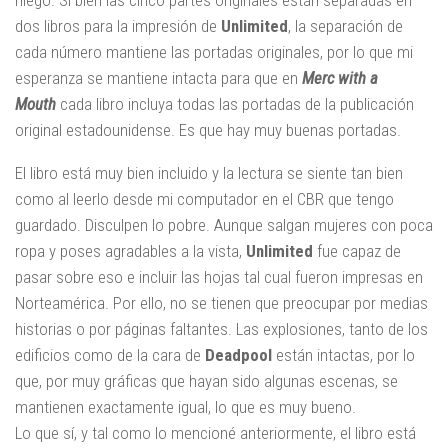
niego. Si bien las cinco partes originales están separadas en
dos libros para la impresión de
Unlimited
, la separación de
cada número mantiene las portadas originales, por lo que mi
esperanza se mantiene intacta para que en
Merc with a
Mouth
cada libro incluya todas las portadas de la publicación
original estadounidense. Es que hay muy buenas portadas.
El libro está muy bien incluido y la lectura se siente tan bien
como al leerlo desde mi computador en el CBR que tengo
guardado. Disculpen lo pobre. Aunque salgan mujeres con poca
ropa y poses agradables a la vista,
Unlimited
fue capaz de
pasar sobre eso e incluir las hojas tal cual fueron impresas en
Norteamérica. Por ello, no se tienen que preocupar por medias
historias o por páginas faltantes. Las explosiones, tanto de los
edificios como de la cara de
Deadpool
están intactas, por lo
que, por muy gráficas que hayan sido algunas escenas, se
mantienen exactamente igual, lo que es muy bueno.
Lo que sí, y tal como lo mencioné anteriormente, el libro está